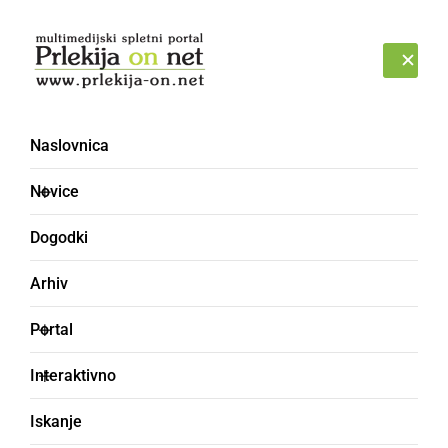
Prijava
PETEK, 7. AVGUST 2026
Naslovnica
mladi
Novice
Dogodki
Arhiv
Portal
Interaktivno
Iskanje
KULTURA IN IZOBRAŽEVANJE