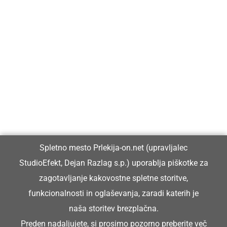
Prlekija-on.net je največji in najbolje obiskan spletni medij v
Prlekiji.
Vpisan je v razvid medijev, ki ga vodi Ministrstvo za kulturo
Republike Slovenije, pod zaporedno številko 1529.
Glavni in odgovorni urednik:
Spletno mesto Prlekija-on.net (upravljalec
Dejan Razlag
StudioEfekt, Dejan Razlag s.p.) uporablja piškotke za
info@prlekija-on.net
zagotavljanje kakovostne spletne storitve,
funkcionalnosti in oglaševanja, zaradi katerih je
naša storitev brezplačna.
Preden nadaljujete, si prosimo pozorno preberite
več