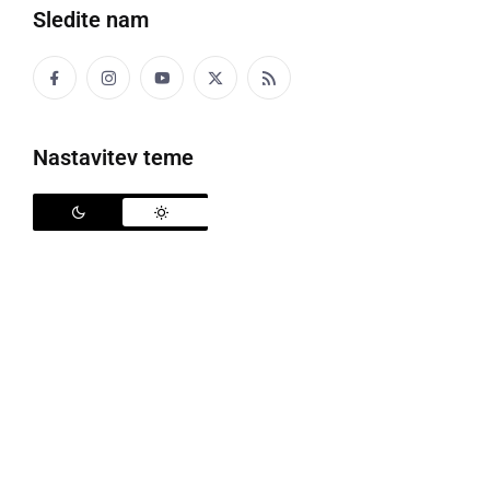
Sledite nam
Politika
Gospodarstvo
Nastavitev teme
Narava
Zanimivosti