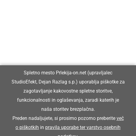
Prlekija-on.net je največji in najbolje obiskan spletni medij v
Prlekiji.
Vpisan je v razvid medijev, ki ga vodi Ministrstvo za kulturo
Republike Slovenije, pod zaporedno številko 1529.
Glavni in odgovorni urednik:
Spletno mesto Prlekija-on.net (upravljalec
Dejan Razlag
StudioEfekt, Dejan Razlag s.p.) uporablja piškotke za
info@prlekija-on.net
zagotavljanje kakovostne spletne storitve,
funkcionalnosti in oglaševanja, zaradi katerih je
naša storitev brezplačna.
Preden nadaljujete, si prosimo pozorno preberite
več
o piškotkih
in
pravila uporabe ter varstvo osebnih
© Prlekija-on.net | 2005 - 2026 | Vse pravice pridržane |