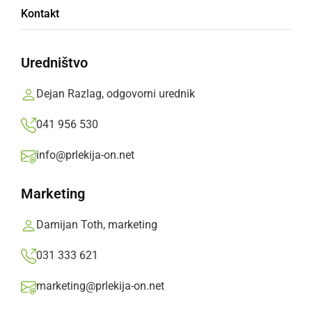
V Orehovcih postavili 27 metrov visok mlaj
Kontakt
sobota, 2. maj 2026 ob 10:10
Uredništvo
Dejan Razlag, odgovorni urednik
Popularne rubrike novic
041 956 530
Družabno
info@prlekija-on.net
Marketing
Črna kronika
Damijan Toth, marketing
Kultura
031 333 621
Šport
marketing@prlekija-on.net