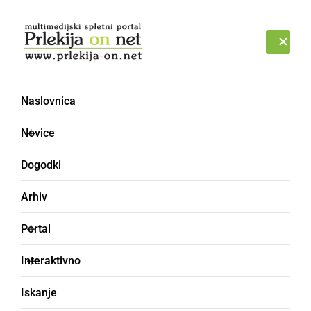
Prijava
SOBOTA, 8. AVGUST 2026
Naslovnica
mlaj
Novice
Dogodki
Arhiv
Portal
Interaktivno
Iskanje
DRUŽABNO