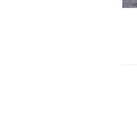
ČRNA KRONIKA
Na robu vozišča ležala
neodzivna oseba
nedelja, 9. januar 2022 ob 19:52