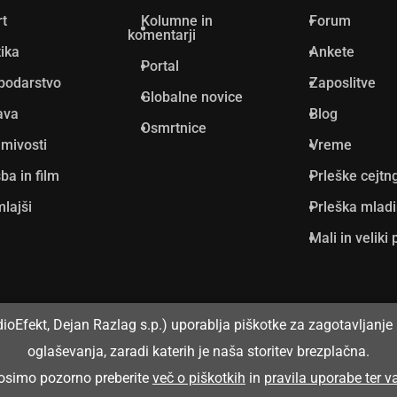
rt
Kolumne in
Forum
komentarji
tika
Ankete
Portal
podarstvo
Zaposlitve
Globalne novice
ava
Blog
Osmrtnice
mivosti
Vreme
ba in film
Prleške cejtn
lajši
Prleška mlad
Mali in veliki 
dioEfekt, Dejan Razlag s.p.) uporablja piškotke za zagotavljanje 
oglaševanja, zaradi katerih je naša storitev brezplačna.
prosimo pozorno preberite
več o piškotkih
in
pravila uporabe ter 