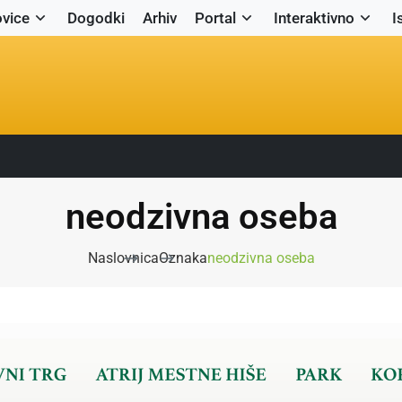
vice
Dogodki
Arhiv
Portal
Interaktivno
I
neodzivna oseba
Naslovnica
Oznaka
neodzivna oseba