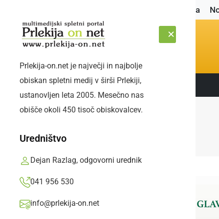
Naslovnica
No
Prlekija-on.net je največji in najbolje
obiskan spletni medij v širši Prlekiji,
Sledite nam:
SOBOTA, 8. AVGUST 2026
ustanovljen leta 2005. Mesečno nas
obišče okoli 450 tisoč obiskovalcev.
Uredništvo
Dejan Razlag, odgovorni urednik
041 956 530
info@prlekija-on.net