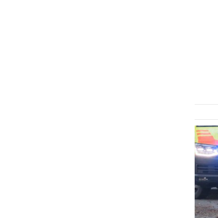
ČRNA KRONIKA
Gasilci omogočili dostop
reševalcem do neodzivne
osebe
petek, 20. oktober 2023 ob 12:26