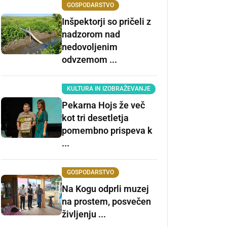
GOSPODARSTVO
Inšpektorji so pričeli z
nadzorom nad
nedovoljenim
odvzemom ...
KULTURA IN IZOBRAŽEVANJE
Pekarna Hojs že več
kot tri desetletja
pomembno prispeva k
...
GOSPODARSTVO
Na Kogu odprli muzej
na prostem, posvečen
življenju ...