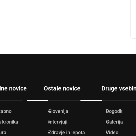
lne novice
Ostale novice
Druge vsebi
žabno
Slovenija
Dogodki
 kronika
Intervjuji
Galerija
ura
Zdravje in lepota
Video