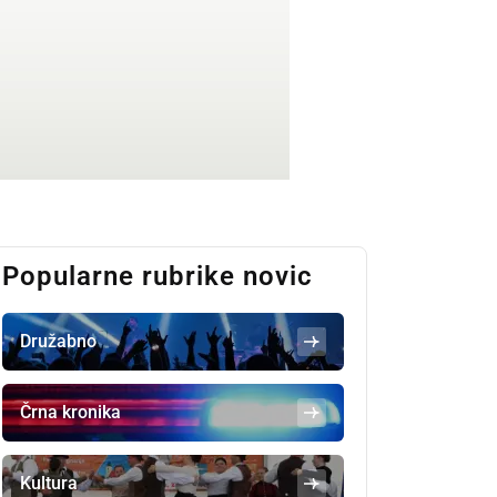
Popularne rubrike novic
Družabno
Črna kronika
Kultura