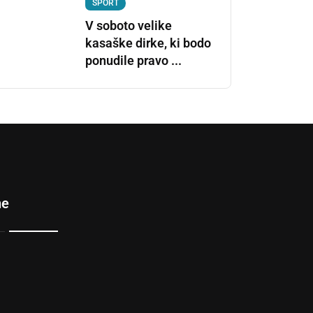
ŠPORT
V soboto velike
kasaške dirke, ki bodo
ponudile pravo ...
ne