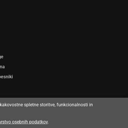
ge
ina
pesniki
kakovostne spletne storitve, funkcionalnosti in
varstvo osebnih podatkov
.