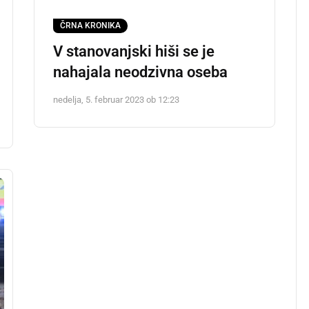
ČRNA KRONIKA
V stanovanjski hiši se je
nahajala neodzivna oseba
nedelja, 5. februar 2023 ob 12:23