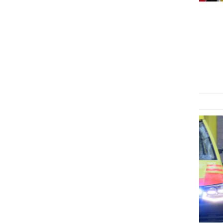
ČRNA KRONIKA
Gasilci nudili prvo pomoč
neodzivni osebi
sobota, 27. junij 2026 ob 21:02