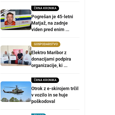
ČRNA KRONIKA
Pogrešan je 45-letni
Matjaž, na zadnje
viden pred enim ...
GOSPODARSTVO
Elektro Maribor z
donacijami podpira
organizacije, ki ...
ČRNA KRONIKA
Otrok z e-skirojem trčil
v vozilo in se huje
poškodoval