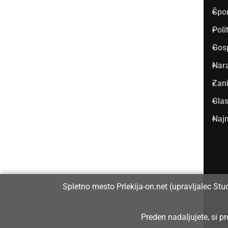
Špo
Vpisan je v razvid medijev, ki
Poli
ga vodi Ministrstvo za kulturo
Gos
Republike Slovenije, pod
Nar
zaporedno številko 1529.
Zani
Glas
Glavni in odgovorni urednik:
Najm
Dejan Razlag
info@prlekija-on.net
Spletno mesto Prlekija-on.net (upravljalec Stu
Preden nadaljujete, si 