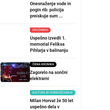
Onesnaženje vode in
pogin rib: policija
preiskuje sum ...
DRUŽABNO
Uspešno izvedli 1.
memorial Feliksa
Pihlarja v balinanju
ČRNA KRONIKA
Zagorelo na sončni
elektrarni
KULTURA IN IZOBRAŽEVANJE
Milan Horvat že 50 let
uspešno dela v