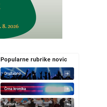
Popularne rubrike novic
Družabno
Črna kronika
Kultura