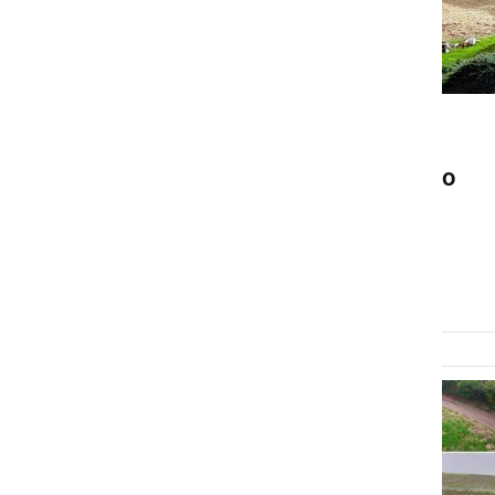
NARAVA
Neurje usodno za štorkljino
gnezdo, vsi štirje mladički
poginili
torek, 4. junij 2024 ob 09:43