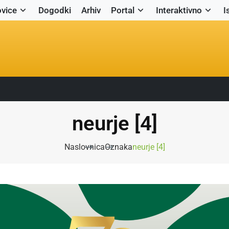
vice
Dogodki
Arhiv
Portal
Interaktivno
I
neurje [4]
Naslovnica
Oznaka
neurje [4]