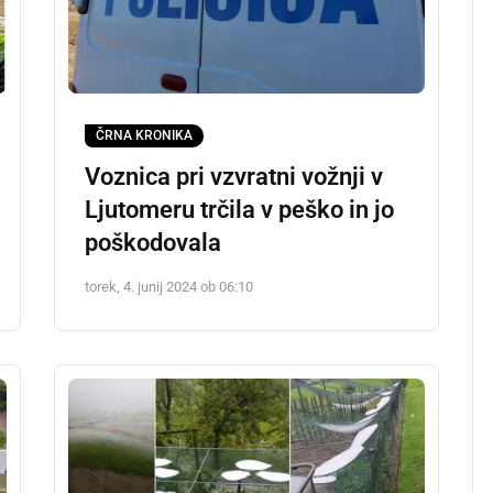
ČRNA KRONIKA
Voznica pri vzvratni vožnji v
Ljutomeru trčila v peško in jo
poškodovala
torek, 4. junij 2024 ob 06:10