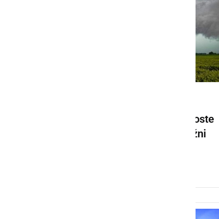
NARAVA
Do petka zvečer bodo pogoste
padavine z nevihtami, možni
tudi močnejši nalivi
četrtek, 30. maj 2024 ob 12:21