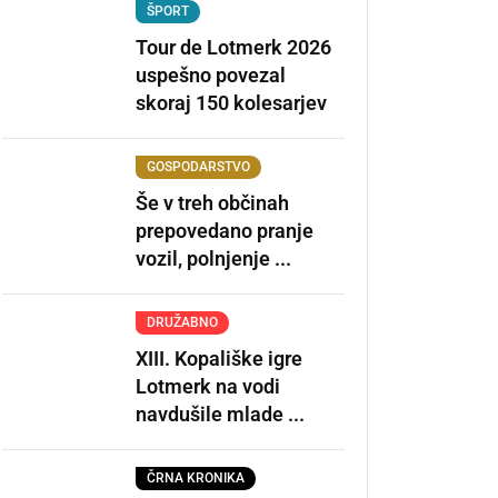
ŠPORT
Tour de Lotmerk 2026
uspešno povezal
skoraj 150 kolesarjev
GOSPODARSTVO
Še v treh občinah
prepovedano pranje
vozil, polnjenje ...
DRUŽABNO
XIII. Kopališke igre
Lotmerk na vodi
navdušile mlade ...
ČRNA KRONIKA