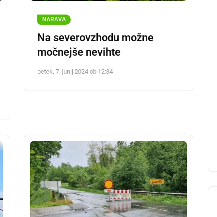
NARAVA
Na severovzhodu možne
močnejše nevihte
petek, 7. junij 2024 ob 12:34