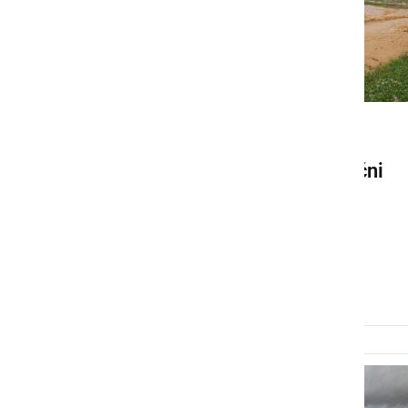
NARAVA
Ponovno so nas zajeli močni
nalivi s točo, sprožili so se
plazovi, ceste so ponekod
neprevozne
ponedeljek, 3. junij 2024 ob 19:07