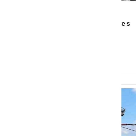
NARAVA
Severovzhod zajele nevihte s
točo. Zabeležili preko sto
dogodkov, kjer potekajo
intervencije.
petek, 7. junij 2024 ob 19:30