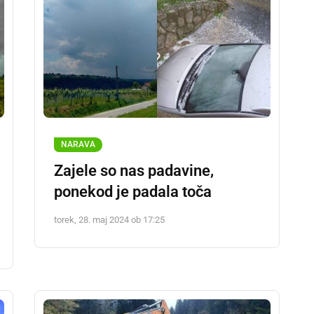
NARAVA
Zajele so nas padavine,
ponekod je padala toča
torek, 28. maj 2024 ob 17:25