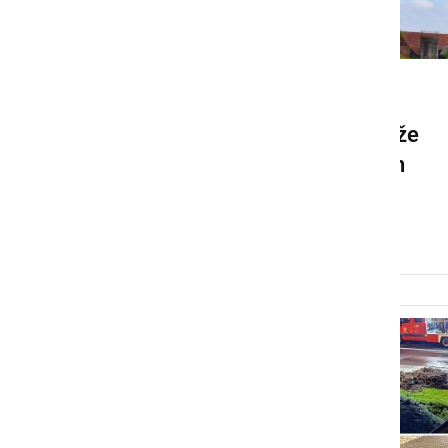
NARAVA
V Križevcih pri Ljutomeru že
namestili nov podstavek in
gnezdo za štorklje
sreda, 5. junij 2024 ob 11:01