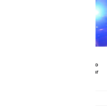
ČRNA KRONIKA
Zaradi neurja poškodovano
vozilo, strela zanetila požar
sreda, 22. maj 2024 ob 07:00