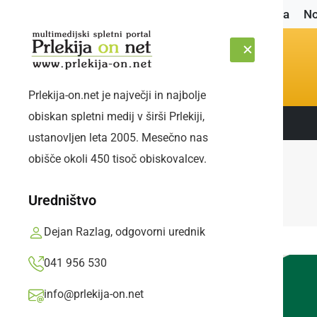
Naslovnica
No
Prlekija-on.net je največji in najbolje
obiskan spletni medij v širši Prlekiji,
Sledite nam:
ČETRTEK, 6. AVGUST 2026
ustanovljen leta 2005. Mesečno nas
obišče okoli 450 tisoč obiskovalcev.
Uredništvo
Dejan Razlag, odgovorni urednik
041 956 530
info@prlekija-on.net