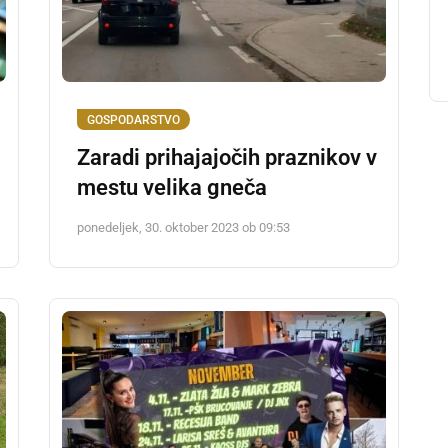
GOSPODARSTVO
Zaradi prihajajočih praznikov v
mestu velika gneča
ponedeljek, 30. oktober 2023 ob 09:53