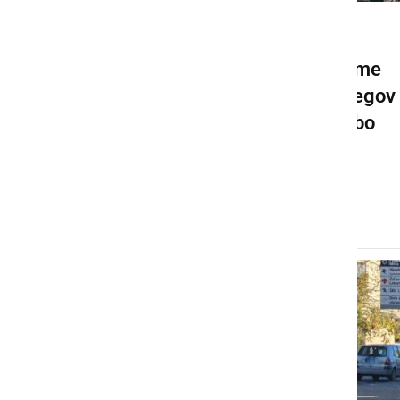
KOLUMNE IN KOMENTARJI
»Če si nekdo zame ne vzame
časa dokler sem živ, mi njegov
obisk na mojem grobu ne bo
pomenil nič.«
sobota, 1. november 2025 ob 17:01