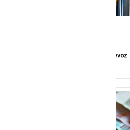
GOSPODARSTVO
Prvega novembra in na
martinovo brezplačen
medkrajevni avtobusni prevoz
sreda, 1. november 2023 ob 09:49