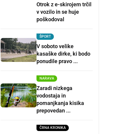
Otrok z e-skirojem trčil
v vozilo in se huje
poškodoval
ŠPORT
V soboto velike
kasaške dirke, ki bodo
ponudile pravo ...
NARAVA
Zaradi nizkega
vodostaja in
pomanjkanja kisika
prepovedan ...
ČRNA KRONIKA