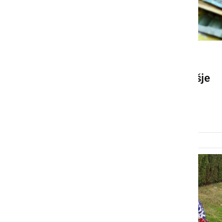
GOSPODARSTVO
Novembra in decembra višje
pokojnine
ponedeljek, 30. oktober 2023 ob 13:43