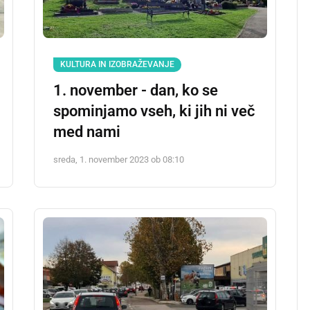
KULTURA IN IZOBRAŽEVANJE
1. november - dan, ko se
spominjamo vseh, ki jih ni več
med nami
sreda, 1. november 2023 ob 08:10