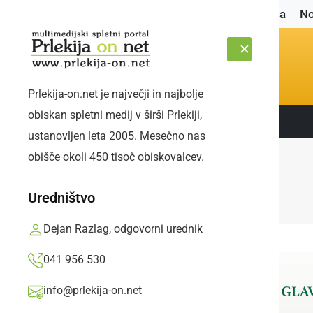
Naslovnica
No
Prlekija-on.net je največji in najbolje
obiskan spletni medij v širši Prlekiji,
Sledite nam:
PETEK, 7. AVGUST 2026
ustanovljen leta 2005. Mesečno nas
obišče okoli 450 tisoč obiskovalcev.
Uredništvo
Dejan Razlag, odgovorni urednik
041 956 530
info@prlekija-on.net