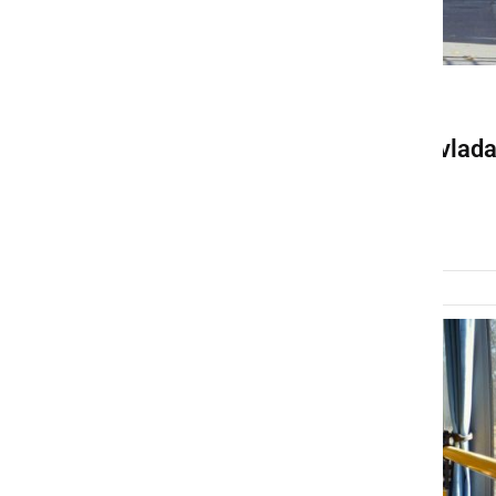
GOSPODARSTVO
Zaradi praznikov v mestu vlad
gneča
četrtek, 30. oktober 2025 ob 13:55