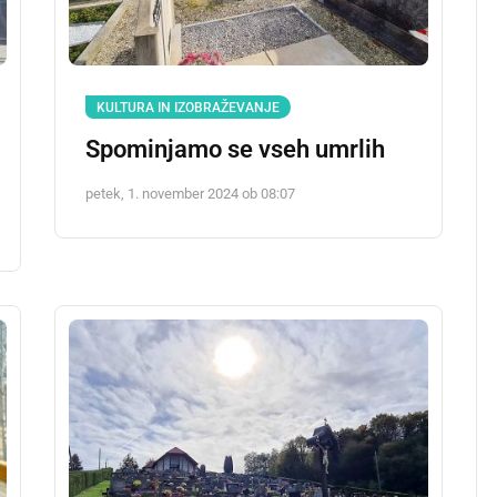
KULTURA IN IZOBRAŽEVANJE
a
Spominjamo se vseh umrlih
petek, 1. november 2024 ob 08:07