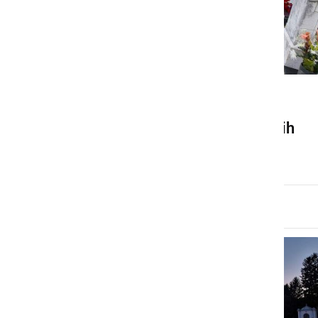
KULTURA IN IZOBRAŽEVANJE
Spominjamo se vseh umrlih
torek, 1. november 2022 ob 07:30