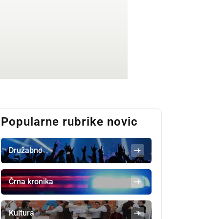
Popularne rubrike novic
Družabno
Črna kronika
Kultura