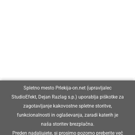
Prlekija-on.net je največji in najbolje obiskan spletni medij v
Prlekiji.
Vpisan je v razvid medijev, ki ga vodi Ministrstvo za kulturo
Republike Slovenije, pod zaporedno številko 1529.
Glavni in odgovorni urednik:
Spletno mesto Prlekija-on.net (upravljalec
Dejan Razlag
StudioEfekt, Dejan Razlag s.p.) uporablja piškotke za
info@prlekija-on.net
zagotavljanje kakovostne spletne storitve,
funkcionalnosti in oglaševanja, zaradi katerih je
naša storitev brezplačna.
Preden nadaljujete, si prosimo pozorno preberite
več