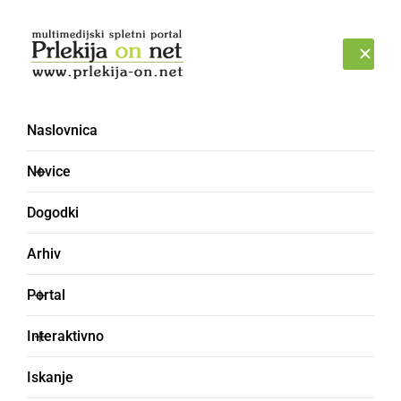
Prijava
PONEDELJEK, 10. AVGUST 2026
Naslovnica
Občina Ljutomer [2]
Novice
Dogodki
Arhiv
Portal
Interaktivno
Iskanje
DRUŽABNO