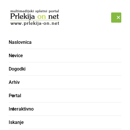
Prijava
PETEK, 7. AVGUST 2026
Naslovnica
občinski praznik [8]
Novice
Dogodki
Arhiv
Portal
Interaktivno
Iskanje
KULTURA IN IZOBRAŽEVANJE