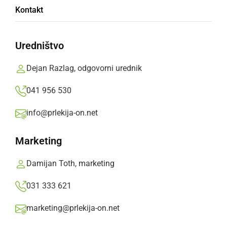
Ob občinskem prazniku Občine Križevci
Kontakt
podelili priznanja
Uredništvo
ponedeljek, 14. september 2020 ob 08:31
Dejan Razlag, odgovorni urednik
041 956 530
DRUŽABNO
info@prlekija-on.net
Tradicionalnega Prleškega sejma letos ne
bo
Marketing
petek, 3. julij 2020 ob 10:21
Damijan Toth, marketing
031 333 621
marketing@prlekija-on.net
KULTURA IN IZOBRAŽEVANJE