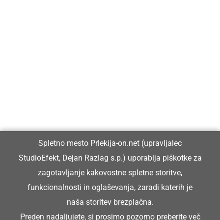
Prlekija-on.net je največji in najbolje obiskan spletni medij v
Prlekiji.
Vpisan je v razvid medijev, ki ga vodi Ministrstvo za kulturo
Republike Slovenije, pod zaporedno številko 1529.
Glavni in odgovorni urednik:
Spletno mesto Prlekija-on.net (upravljalec
Dejan Razlag
StudioEfekt, Dejan Razlag s.p.) uporablja piškotke za
info@prlekija-on.net
zagotavljanje kakovostne spletne storitve,
funkcionalnosti in oglaševanja, zaradi katerih je
naša storitev brezplačna.
Preden nadaljujete, si prosimo pozorno preberite
več