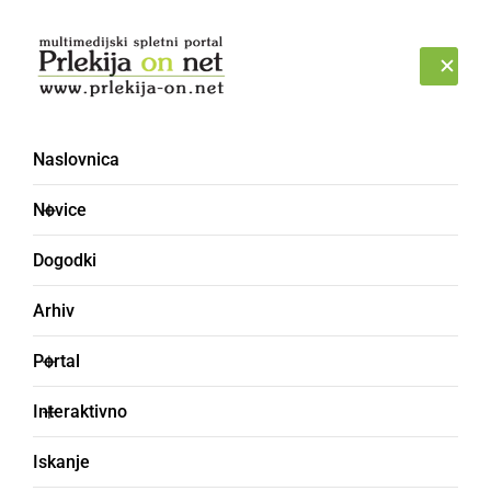
Prijava
SOBOTA, 8. AVGUST 2026
Naslovnica
ogenj
Novice
Dogodki
Arhiv
Portal
Interaktivno
Iskanje
ČRNA KRONIKA