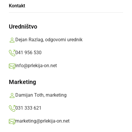
Pacient v SBMS padel z nadstreška in se
Kontakt
poškodoval
Uredništvo
ponedeljek, 9. januar 2023 ob 12:06
Dejan Razlag, odgovorni urednik
041 956 530
ČRNA KRONIKA
info@prlekija-on.net
Pacient fizično napadel zaposlenega
delavca
Marketing
ponedeljek, 22. marec 2021 ob 08:42
Damijan Toth, marketing
031 333 621
marketing@prlekija-on.net
ČRNA KRONIKA