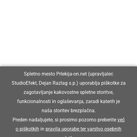
Prlekija-on.net je največji in najbolje obiskan spletni medij v
Prlekiji.
Vpisan je v razvid medijev, ki ga vodi Ministrstvo za kulturo
Republike Slovenije, pod zaporedno številko 1529.
Glavni in odgovorni urednik:
Spletno mesto Prlekija-on.net (upravljalec
Dejan Razlag
StudioEfekt, Dejan Razlag s.p.) uporablja piškotke za
info@prlekija-on.net
zagotavljanje kakovostne spletne storitve,
funkcionalnosti in oglaševanja, zaradi katerih je
naša storitev brezplačna.
Preden nadaljujete, si prosimo pozorno preberite
več
o piškotkih
in
pravila uporabe ter varstvo osebnih
© Prlekija-on.net | 2005 - 2026 | Vse pravice pridržane |