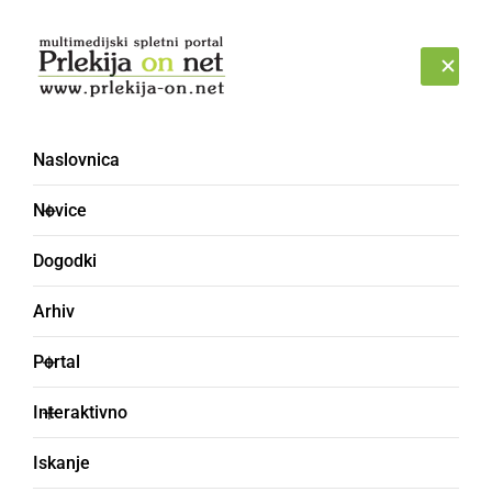
Prijava
NEDELJA, 9. AVGUST 2026
Naslovnica
pacient
Novice
Dogodki
Arhiv
Portal
Interaktivno
Iskanje
ČRNA KRONIKA