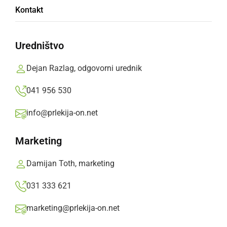
Na obvestilo zdravnika so policisti posredovali
Kontakt
v Psihiatrični bolnišnici Ormož.
Prlekija-on.net,
torek, 19. januar 2021 ob 12:50
Uredništvo
Dejan Razlag, odgovorni urednik
»
Izberite
Prlekijo
kot svoj prednostni vir na Googlu
041 956 530
info@prlekija-on.net
Marketing
Damijan Toth, marketing
031 333 621
marketing@prlekija-on.net