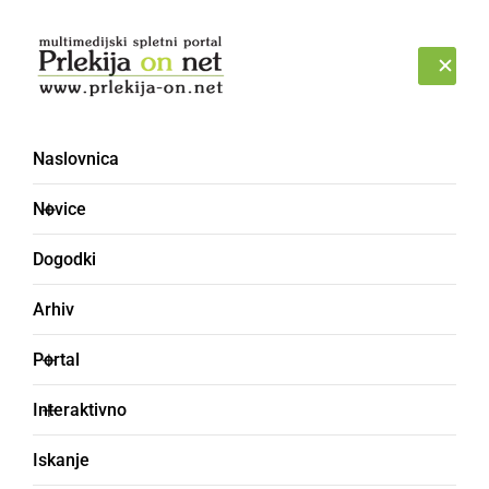
Prijava
ČETRTEK, 6. AVGUST 2026
Naslovnica
Novice
Dogodki
Arhiv
ČRNA KRONIKA
Portal
Pacient razgrajal ter
Interaktivno
kršil javni red in mir
Iskanje