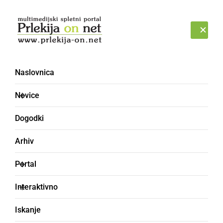
Prijava
PETEK, 7. AVGUST 2026
Naslovnica
Psihiatrična bolnišnica
Novice
Ormož
Dogodki
Arhiv
Portal
Interaktivno
Iskanje