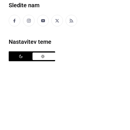
Sledite nam
ČRNA KRONIKA
Pacient razgrajal ter kršil javni red in mir
torek, 19. januar 2021 ob 12:50
Nastavitev teme
GOSPODARSTVO
Bodo oskrbovance iz DSO Ljutomer
premeščali v Ormož? Oglasil se je tudi
Janša.
sreda, 22. april 2020 ob 13:58