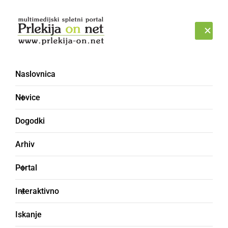
Prijava
ČETRTEK, 6. AVGUST 2026
Naslovnica
paracetamol
Novice
Dogodki
Arhiv
Portal
Interaktivno
Iskanje
GOSPODARSTVO