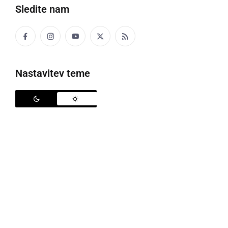
Sledite nam
Družabno
Črna kronika
Nastavitev teme
Kultura
Šport
Politika
Gospodarstvo
Narava