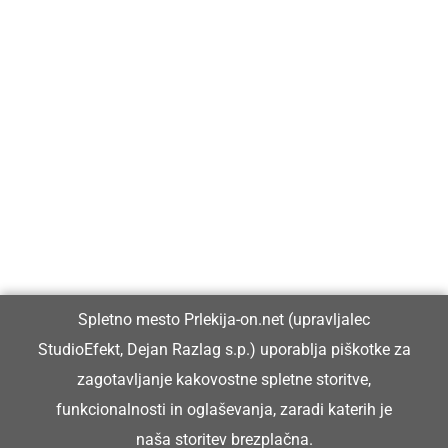
Prlekija-on.net je največji in najbolje obiskan spletni medij v
Prlekiji.
Vpisan je v razvid medijev, ki ga vodi Ministrstvo za kulturo
Republike Slovenije, pod zaporedno številko 1529.
Glavni in odgovorni urednik:
Spletno mesto Prlekija-on.net (upravljalec
Dejan Razlag
StudioEfekt, Dejan Razlag s.p.) uporablja piškotke za
info@prlekija-on.net
zagotavljanje kakovostne spletne storitve,
funkcionalnosti in oglaševanja, zaradi katerih je
naša storitev brezplačna.