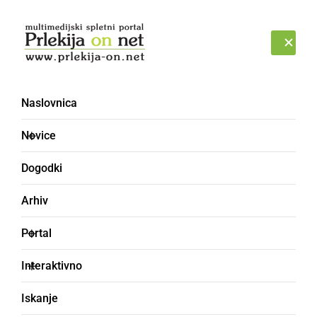
Prijava
PETEK, 7. AVGUST 2026
Naslovnica
priznanje [4]
Novice
Dogodki
Arhiv
Portal
Interaktivno
Iskanje
KULTURA IN IZOBRAŽEVANJE