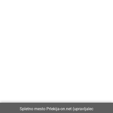
Prlekija-on.net je največji in najbolje obiskan spletni medij v
Prlekiji.
Vpisan je v razvid medijev, ki ga vodi Ministrstvo za kulturo
Republike Slovenije, pod zaporedno številko 1529.
Glavni in odgovorni urednik:
Spletno mesto Prlekija-on.net (upravljalec
Dejan Razlag