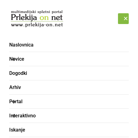
Prijava
ČETRTEK, 6. AVGUST 2026
Naslovnica
prometna nesreča [70]
Novice
Dogodki
Arhiv
Portal
Interaktivno
Iskanje
ČRNA KRONIKA