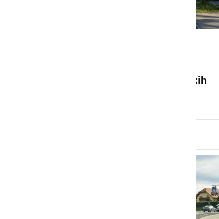
GOSPODARSTVO
S 1. majem sprememba
validacije vozovnic na vlakih
četrtek, 23. april 2026 ob 11:37