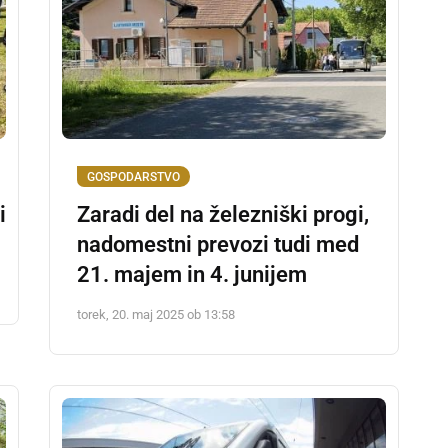
GOSPODARSTVO
i
Zaradi del na železniški progi,
nadomestni prevozi tudi med
21. majem in 4. junijem
torek, 20. maj 2025 ob 13:58