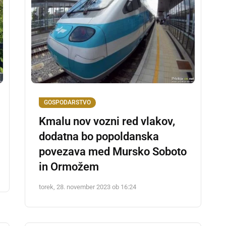
GOSPODARSTVO
Kmalu nov vozni red vlakov,
dodatna bo popoldanska
povezava med Mursko Soboto
in Ormožem
torek, 28. november 2023 ob 16:24