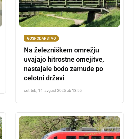
GOSPODARSTVO
Na železniškem omrežju
uvajajo hitrostne omejitve,
nastajale bodo zamude po
celotni državi
četrtek, 14. avgust 2025 ob 13:55