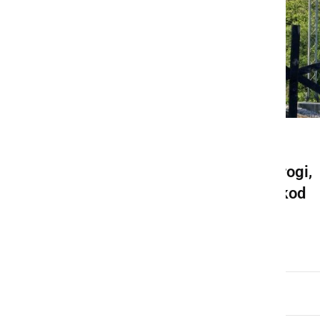
GOSPODARSTVO
Zaradi del na železniški progi,
med 7. in 22 majem ponekod
nadomestni prevoz
sreda, 7. maj 2025 ob 08:37