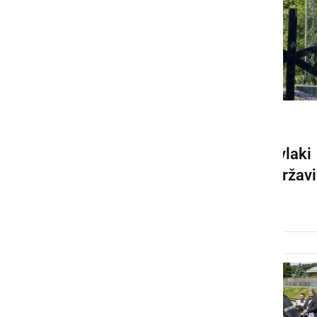
GOSPODARSTVO
Vpeljali omejitve hitrosti, vlaki
bodo zamujali po celotni državi
četrtek, 3. julij 2025 ob 16:41