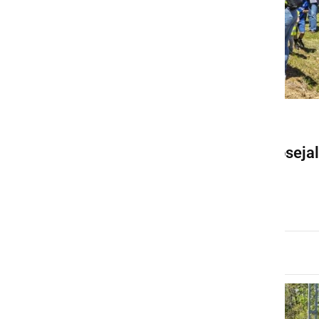
NARAVA
Ob Stanici v Osluševcih posejal
sončnice
torek, 27. maj 2025 ob 20:05