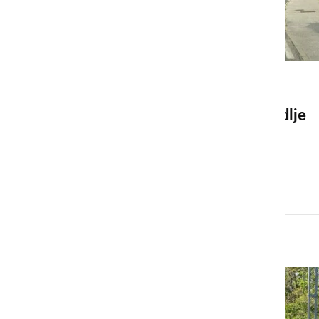
GOSPODARSTVO
Zapornice večkrat zaprte dlje
časa, ko ni vlaka, ob tem
nastajajo daljše kolone
ponedeljek, 13. oktober 2025 ob 18:43