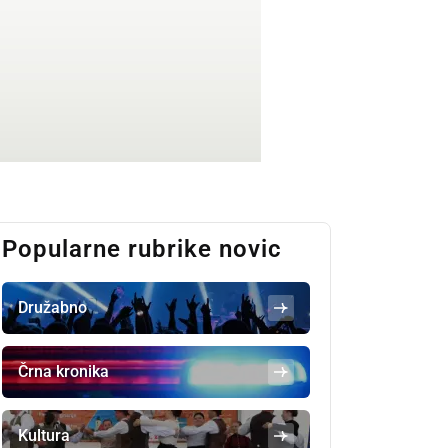
Popularne rubrike novic
Družabno
Črna kronika
Kultura