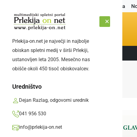
Naslovnica
No
Prlekija-on.net je največji in najbolje
obiskan spletni medij v širši Prlekiji,
Sledite nam:
SOBOTA, 8. AVGUST 2026
ustanovljen leta 2005. Mesečno nas
obišče okoli 450 tisoč obiskovalcev.
Uredništvo
Dejan Razlag, odgovorni urednik
041 956 530
info@prlekija-on.net