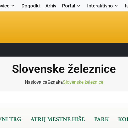
vice
Dogodki
Arhiv
Portal
Interaktivno
I
Slovenske železnice
Naslovnica
Oznaka
Slovenske železnice