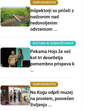
GOSPODARSTVO
Inšpektorji so pričeli z
nadzorom nad
nedovoljenim
odvzemom ...
KULTURA IN IZOBRAŽEVANJE
Pekarna Hojs že več
kot tri desetletja
pomembno prispeva k
...
GOSPODARSTVO
Na Kogu odprli muzej
na prostem, posvečen
življenju ...