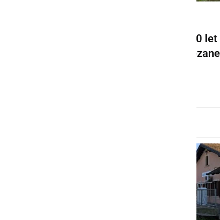
GOSPODARSTVO
Sončnice v Osluševcih: 100 let
železniške dediščine povezane
s sončno prihodnostjo
sreda, 17. junij 2026 ob 11:54