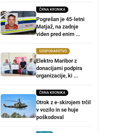
ČRNA KRONIKA
Pogrešan je 45-letni
Matjaž, na zadnje
viden pred enim ...
GOSPODARSTVO
Elektro Maribor z
donacijami podpira
organizacije, ki ...
ČRNA KRONIKA
Otrok z e-skirojem trčil
v vozilo in se huje
poškodoval