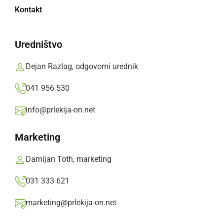
Kontakt
Uredništvo
Dejan Razlag, odgovorni urednik
ČRNA KRONIKA
Dve nesreči motoristov, eden podlegel
041 956 530
poškodbam
info@prlekija-on.net
sreda, 1. julij 2015 ob 22:53
Marketing
Damijan Toth, marketing
031 333 621
marketing@prlekija-on.net