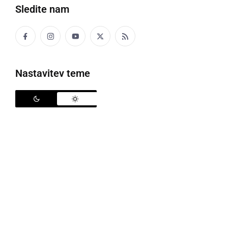
Sledite nam
Nastavitev teme
ČRNA KRONIKA
V Zlatoličju najdena mrtva ženska
petek, 19. junij 2015 ob 09:16