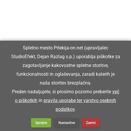
Vpisan je v razvid medijev, ki ga vodi Ministrstvo za kulturo
Republike Slovenije, pod zaporedno številko 1529.
Glavni in odgovorni urednik:
Spletno mesto Prlekija-on.net (upravljalec
Dejan Razlag
StudioEfekt, Dejan Razlag s.p.) uporablja piškotke za
info@prlekija-on.net
zagotavljanje kakovostne spletne storitve,
funkcionalnosti in oglaševanja, zaradi katerih je
naša storitev brezplačna.
Preden nadaljujete, si prosimo pozorno preberite
več
o piškotkih
in
pravila uporabe ter varstvo osebnih
© Prlekija-on.net | 2005 - 2026 | Vse pravice pridržane |
podatkov
.
info@prlekija-on.net
Splošni pogoji
•
Izjava o zasebnosti
•
Piškotki
Oglaševanje
Sprejmi
Nastavitve
Zavrni