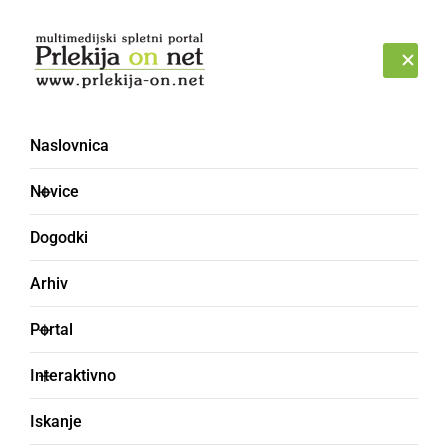
Prijava
PONEDELJEK, 10. AVGUST 2026
Naslovnica
smrt [33]
Novice
Dogodki
Arhiv
Portal
Interaktivno
Iskanje