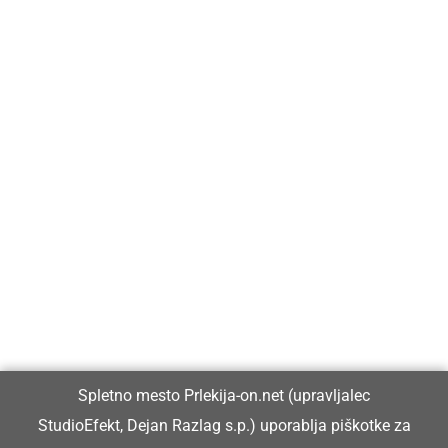
Prlekija-on.net je največji in najbolje obiskan spletni medij v
Prlekiji.
Vpisan je v razvid medijev, ki ga vodi Ministrstvo za kulturo
Republike Slovenije, pod zaporedno številko 1529.
Glavni in odgovorni urednik:
Spletno mesto Prlekija-on.net (upravljalec
Dejan Razlag
StudioEfekt, Dejan Razlag s.p.) uporablja piškotke za
info@prlekija-on.net