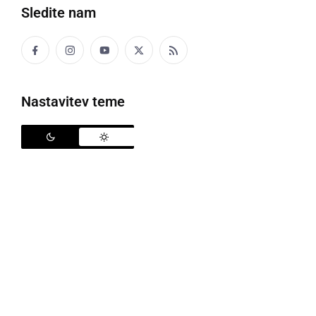
Sledite nam
četrtek, 25. marec 2021 ob 12:16
Nastavitev teme
DRUŽABNO
Za pozornost in srce Sanjskega moškega se
bo borila tudi 22-letna Prekmurka
četrtek, 25. marec 2021 ob 11:49
KOLUMNE IN KOMENTARJI
Seksualna moč in kaj pravzaprav želi
ženska?