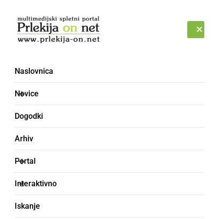
Prijava
PETEK, 7. AVGUST 2026
Naslovnica
šov [2]
Novice
Dogodki
Arhiv
Portal
Interaktivno
Iskanje
DRUŽABNO