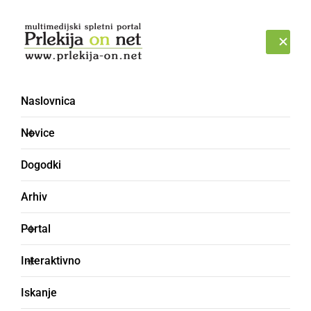
Prijava
PETEK, 7. AVGUST 2026
Naslovnica
uboj
Novice
Dogodki
Arhiv
Portal
Interaktivno
Iskanje
ČRNA KRONIKA