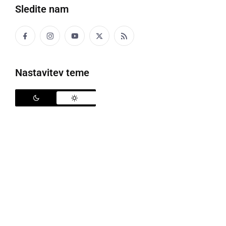
Sledite nam
ČRNA KRONIKA
Ena oseba umrla nasilne smrti
sobota, 10. september 2022 ob 22:09
Nastavitev teme
ČRNA KRONIKA
V vozilu našli mrtvega moškega, obstaja
sum na uboj
ponedeljek, 30. maj 2022 ob 10:07