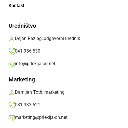
Po do sedaj zbranih podatkih naj bi moški vzel
Kontakt
življenje svoji izven zakonski partnerki.
Prlekija-on.net,
sobota, 10. september 2022 ob 22:09
Uredništvo
Dejan Razlag, odgovorni urednik
»
Izberite
Prlekijo
kot svoj prednostni vir na Googlu
041 956 530
info@prlekija-on.net
Marketing
Damijan Toth, marketing
031 333 621
marketing@prlekija-on.net