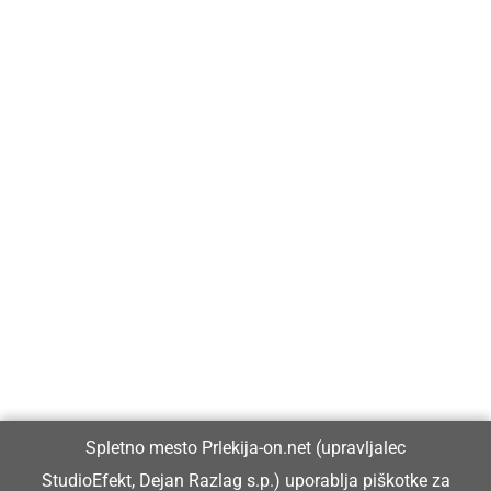
Prlekija-on.net je največji in najbolje obiskan spletni medij v
Prlekiji.
Vpisan je v razvid medijev, ki ga vodi Ministrstvo za kulturo
Republike Slovenije, pod zaporedno številko 1529.
Glavni in odgovorni urednik:
Spletno mesto Prlekija-on.net (upravljalec
Dejan Razlag
StudioEfekt, Dejan Razlag s.p.) uporablja piškotke za
info@prlekija-on.net