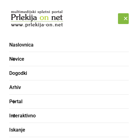
Prijava
PETEK, 7. AVGUST 2026
Naslovnica
Novice
Dogodki
Arhiv
ČRNA KRONIKA
Portal
Ena oseba umrla nasilne
Interaktivno
smrti
Iskanje