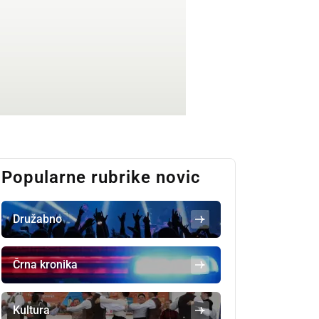
Popularne rubrike novic
Družabno
Črna kronika
Kultura