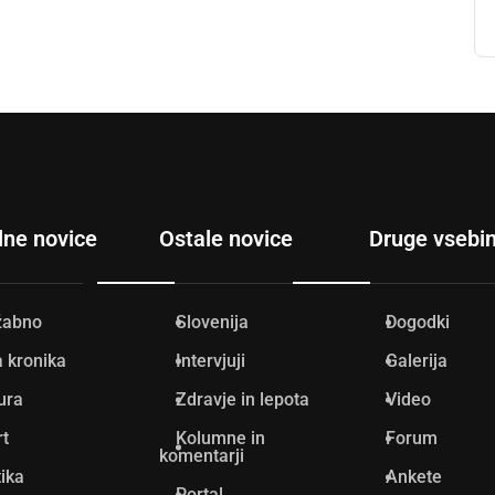
lne novice
Ostale novice
Druge vsebi
žabno
Slovenija
Dogodki
 kronika
Intervjuji
Galerija
ura
Zdravje in lepota
Video
rt
Kolumne in
Forum
komentarji
tika
Ankete
Portal