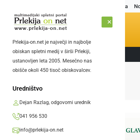
Naslovnica
No
Prlekija-on.net je največji in najbolje
obiskan spletni medij v širši Prlekiji,
Sledite nam:
PETEK, 7. AVGUST 2026
ustanovljen leta 2005. Mesečno nas
obišče okoli 450 tisoč obiskovalcev.
Uredništvo
Dejan Razlag, odgovorni urednik
041 956 530
info@prlekija-on.net