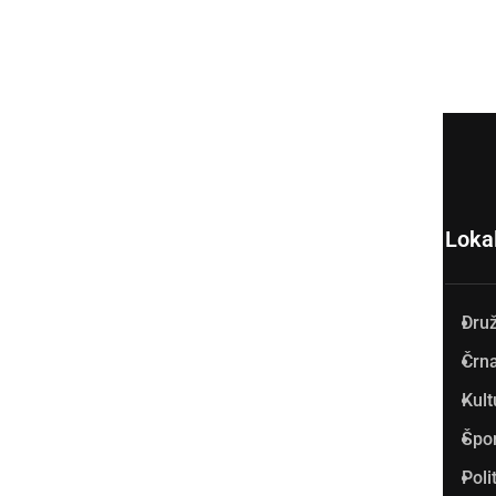
Loka
Dru
Prlekija-on.net je največji in
Črna
najbolje obiskan spletni medij
Kult
v Prlekiji.
Špo
Vpisan je v razvid medijev, ki
Poli