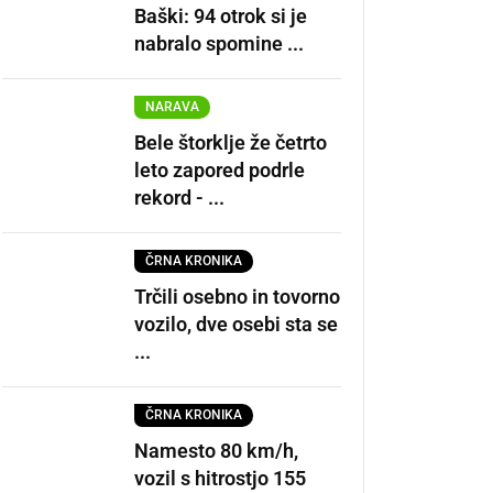
Baški: 94 otrok si je
nabralo spomine ...
NARAVA
Bele štorklje že četrto
leto zapored podrle
rekord - ...
ČRNA KRONIKA
Trčili osebno in tovorno
vozilo, dve osebi sta se
...
ČRNA KRONIKA
Namesto 80 km/h,
vozil s hitrostjo 155