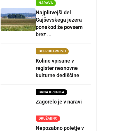
NARAVA
Najplitvejši del
Gajševskega jezera
ponekod že povsem
brez ...
GOSPODARSTVO
Koline vpisane v
register nesnovne
kulturne dediščine
ČRNA KRONIKA
Zagorelo je v naravi
DRUŽABNO
Nepozabno poletje v