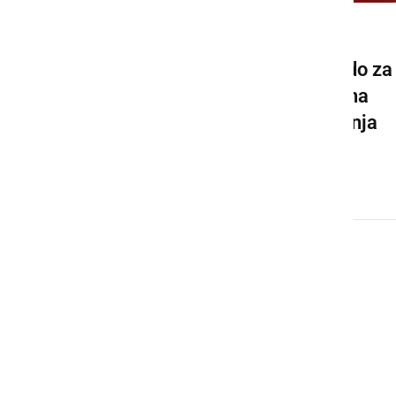
KULTURA IN IZOBRAŽEVANJE
Niki Zmazek prejel nagrado za
najboljše diplomsko delo na
področju tehnologije vodenja
procesov
ponedeljek, 11. maj 2026 ob 08:29