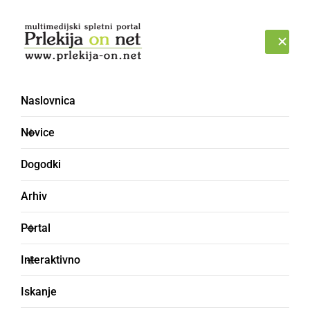
Prijava
PETEK, 7. AVGUST 2026
Naslovnica
vinograd
Novice
Dogodki
Arhiv
Portal
Interaktivno
Iskanje
DRUŽABNO