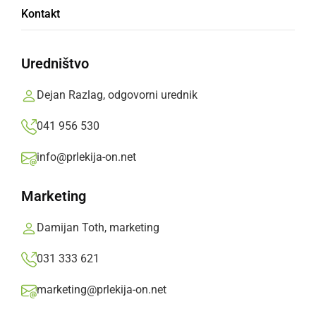
Tradicionalni Vincekov rez privabil ljubitelje
Kontakt
vinogradniške dediščine
Uredništvo
četrtek, 22. januar 2026 ob 19:18
Dejan Razlag, odgovorni urednik
041 956 530
ČRNA KRONIKA
info@prlekija-on.net
Traktor pri obiranju grozdja zdrsnil in
poškodoval tri osebe
Marketing
ponedeljek, 1. september 2025 ob 12:45
Damijan Toth, marketing
031 333 621
marketing@prlekija-on.net
GOSPODARSTVO