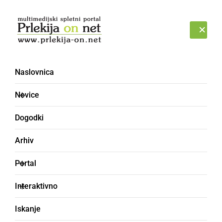
Prijava
ČETRTEK, 6. AVGUST 2026
Naslovnica
Novice
Dogodki
Arhiv
DRUŽABNO
Portal
V ormoškem mestnem
Interaktivno
vinogradu postavili
Iskanje
klopotec