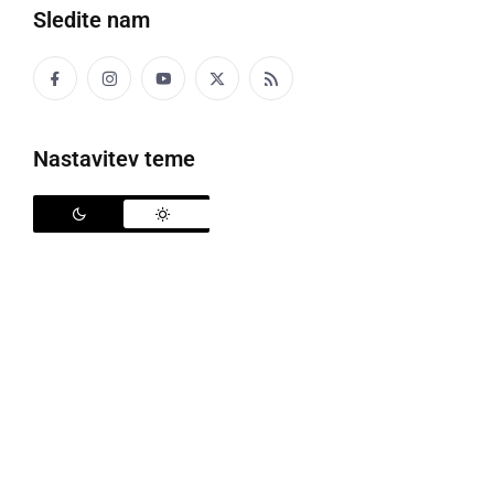
Sledite nam
Nastavitev teme
Postavljanje klopotca v Ormožu
V nedeljo, 16. avgusta, sta
Martin I. Ormoški
kot
glavni skrbnik mestnega vinograda šipona in župan
Občine Ormož,
Danijel Vrbnjak
, s pomočjo PGD
Ormož, v mestnem vinogradu v Ormožu postavila
klopotec.
Obiskovalce je s kulturnim in kulinaričnim