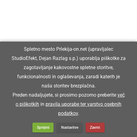
Spletno mesto Prlekija-on.net (upravljalec
StudioEfekt, Dejan Razlag s.p.) uporablja piškotke za
zagotavljanje kakovostne spletne storitve,
funkcionalnosti in oglaševanja, zaradi katerih je
naša storitev brezplačna.
Preden nadaljujete, si prosimo pozorno preberite
več
o piškotkih
in
pravila uporabe ter varstvo osebnih
podatkov
.
Sprejmi
Nastavitve
Zavrni