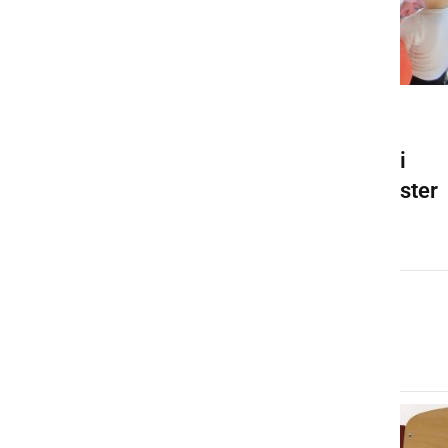
NAJMLAJŠI
Kljub ukrepom tudi letošnji
marec v vrtcu Ljutomer pester
sreda, 31. marec 2021 ob 09:59