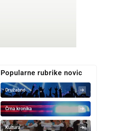
Popularne rubrike novic
Družabno
Črna kronika
Kultura