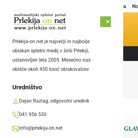
Naslovnica
No
Prlekija-on.net je največji in najbolje
obiskan spletni medij v širši Prlekiji,
Sledite nam:
SOBOTA, 8. AVGUST 2026
ustanovljen leta 2005. Mesečno nas
obišče okoli 450 tisoč obiskovalcev.
Uredništvo
Dejan Razlag, odgovorni urednik
041 956 530
info@prlekija-on.net