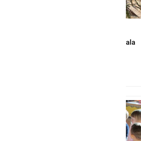
GOSPODARSTVO
Izgradnja prizidka vrtca Mala
Nedelja poteka v skladu s
terminskim planom
ponedeljek, 3. maj 2021 ob 19:57