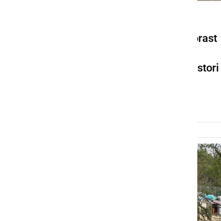
KULTURA IN IZOBRAŽEVANJE
Župan Slana: Razlog za porast
okužb v občini Sv. Jurij ob
Ščavnici so neustrezni prostori
za predšolsko vzgojo
sreda, 26. maj 2021 ob 18:25