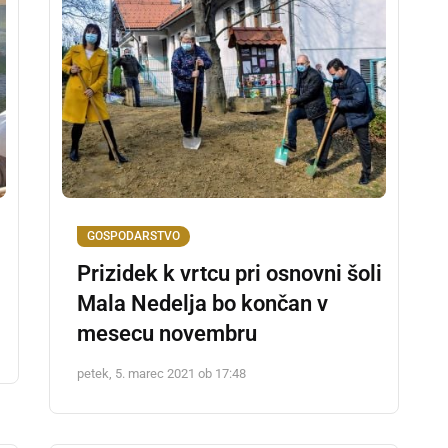
GOSPODARSTVO
Prizidek k vrtcu pri osnovni šoli
Mala Nedelja bo končan v
mesecu novembru
petek, 5. marec 2021 ob 17:48