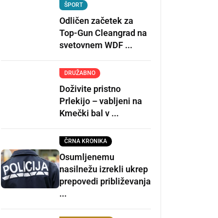
ŠPORT
Odličen začetek za
Top-Gun Cleangrad na
svetovnem WDF ...
DRUŽABNO
Doživite pristno
Prlekijo – vabljeni na
Kmečki bal v ...
ČRNA KRONIKA
Osumljenemu
nasilnežu izrekli ukrep
prepovedi približevanja
...