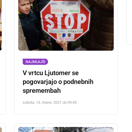
NAJMLAJŠI
V vrtcu Ljutomer se
pogovarjajo o podnebnih
spremembah
sobota, 13. marec 2021 ob 09:45