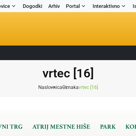
vice
Dogodki
Arhiv
Portal
Interaktivno
I
vrtec [16]
Naslovnica
Oznaka
vrtec [16]