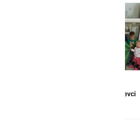
NAJMLAJŠI
Teden kulture v vrtcu Križevci
ponedeljek, 15. februar 2021 ob 19:48