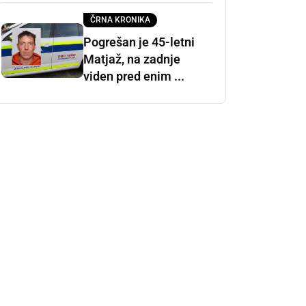
ČRNA KRONIKA
Pogrešan je 45-letni
Matjaž, na zadnje
viden pred enim ...