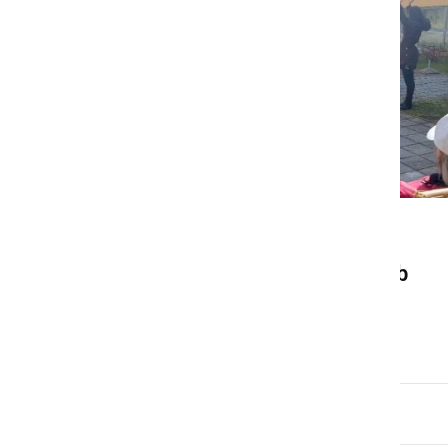
KULTURA IN IZOBRAŽEVANJE
Otroci iz vrtca za babice ob
dnevu žena
torek, 9. marec 2021 ob 19:36