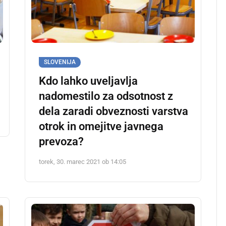
SLOVENIJA
Kdo lahko uveljavlja
nadomestilo za odsotnost z
dela zaradi obveznosti varstva
otrok in omejitve javnega
prevoza?
torek, 30. marec 2021 ob 14:05