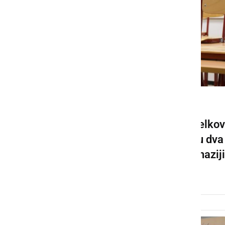
KULTURA IN IZOBRAŽEVANJE
V karanteni je več sto oddelkov
po vsej državi, v Ljutomeru dva
v osnovni šoli in pet v gimnaziji
ponedeljek, 22. marec 2021 ob 21:23