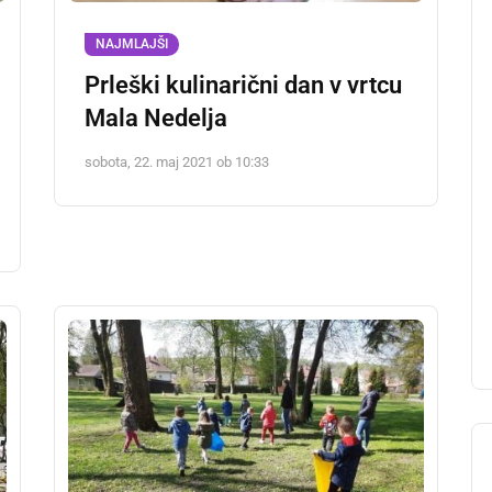
NAJMLAJŠI
Prleški kulinarični dan v vrtcu
Mala Nedelja
sobota, 22. maj 2021 ob 10:33