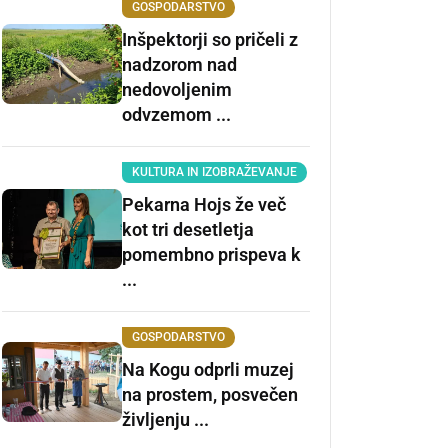
GOSPODARSTVO
Inšpektorji so pričeli z
nadzorom nad
nedovoljenim
odvzemom ...
KULTURA IN IZOBRAŽEVANJE
Pekarna Hojs že več
kot tri desetletja
pomembno prispeva k
...
GOSPODARSTVO
Na Kogu odprli muzej
na prostem, posvečen
življenju ...