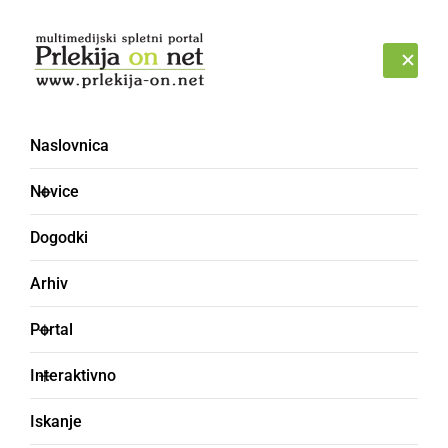
Prijava
SOBOTA, 8. AVGUST 2026
Naslovnica
zaključni izpit
Novice
Dogodki
Arhiv
Portal
Interaktivno
Iskanje
KULTURA IN IZOBRAŽEVANJE