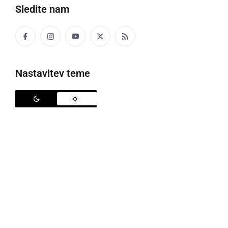
Sledite nam
Družabno
Črna kronika
Nastavitev teme
Kultura
Šport
Politika
Gospodarstvo
Narava