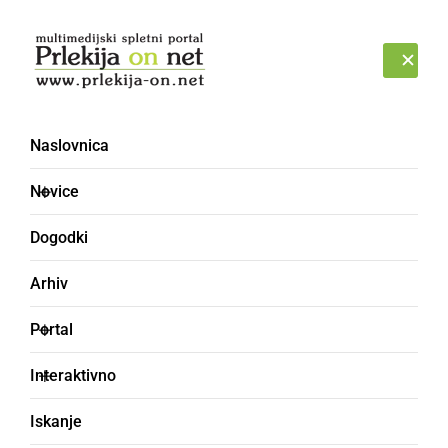
Prijava
ČETRTEK, 6. AVGUST 2026
Naslovnica
zaseg vozila [3]
Novice
Dogodki
Arhiv
Portal
Interaktivno
Iskanje
ČRNA KRONIKA