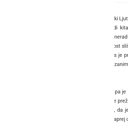
V sklopu četrtkovih večerov v Enoteki Lju
živi …
, se je tokrat predstavil mladi ki
Domen Gnezda
. Sam se sicer zelo nerad o
da imamo v Prlekiji le redko priložnost s
drugačna. Med improviziranjem nas je pri
včasih "čudni", toda prisotni smo z zanima
modularnim sistemom efektov.
Med posameznimi improvizacijami pa je po
of Music v Bostonu, ZDA, kako se je preži
CD-ju Misnomer II … Predvsem pa, da je 
občinstvu in nas vse pozval, da še napre