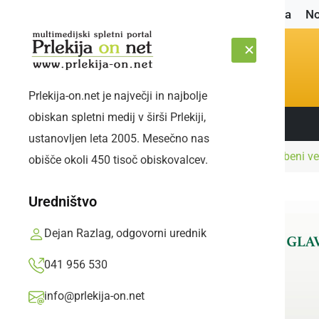
Naslovnica
No
Prlekija-on.net je največji in najbolje
obiskan spletni medij v širši Prlekiji,
Sledite nam:
SOBOTA, 8. AVGUST 2026
ustanovljen leta 2005. Mesečno nas
Naslovnica
Kultura in izobraževanje
Glasbeni ve
obišče okoli 450 tisoč obiskovalcev.
Uredništvo
Dejan Razlag, odgovorni urednik
041 956 530
info@prlekija-on.net