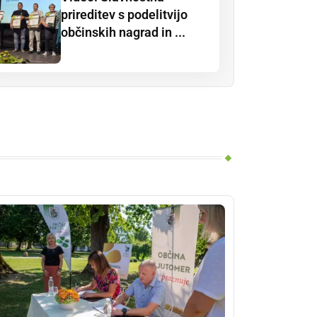
prireditev s podelitvijo
občinskih nagrad in ...