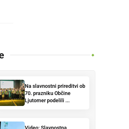
e
Na slavnostni prireditvi ob
70. prazniku Občine
Ljutomer podelili ...
Video: Slavnostna