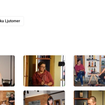
ka Ljutomer
dly