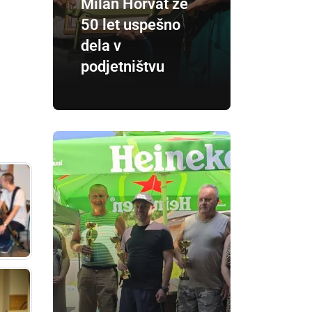
Milan Horvat že
50 let uspešno
dela v
podjetništvu