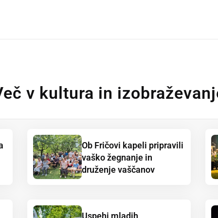
Več v kultura in izobraževanj
a
Ob Fričovi kapeli pripravili
vaško žegnanje in
druženje vaščanov
Uspehi mladih