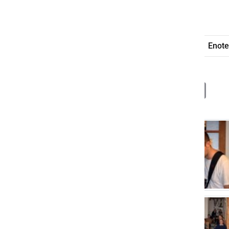
Martina Domajnko
Med nami živi
Domen Gnezda
Enote
Deli
Facebook
X
Messenger
WhatsApp
Copy
PrintFrien
Email
Link