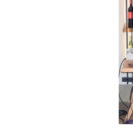
Med nami živi ...Domen Gnezda