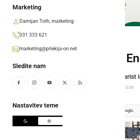
Marketing
Damijan Toth, marketing
031 333 621
KULTURA IN IZOBRAŽEVANJE
marketing@prlekija-on.net
Glasbeni večer v E
Sledite nam
Tokrat se je predstavil mladi kitari
Prlekija-on.net,
ponedeljek, 28. november 2016 ob 12:35
Nastavitev teme
Izberite
Prlekijo
kot svoj prednostni vir na Googlu