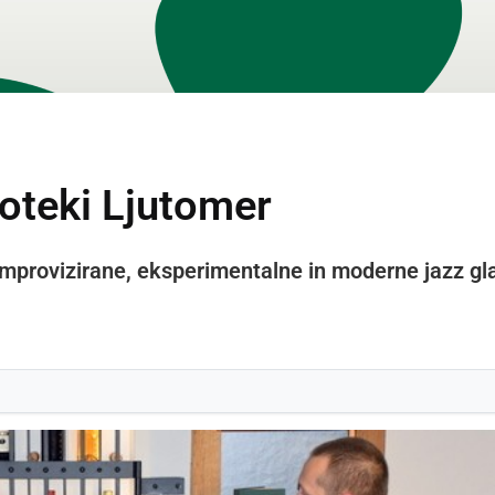
noteki Ljutomer
st improvizirane, eksperimentalne in moderne jazz