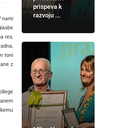
prispeva k
razvoju ...
 nami
glasbe
pa res,
vadna,
n toni
zane z
ollege
zdanem
eškemu