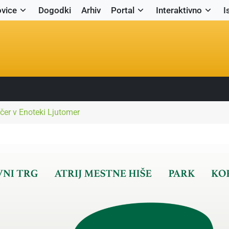
vice
Dogodki
Arhiv
Portal
Interaktivno
I
čer v Enoteki Ljutomer