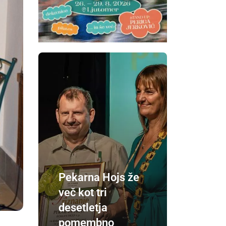
Pekarna Hojs že
več kot tri
desetletja
pomembno