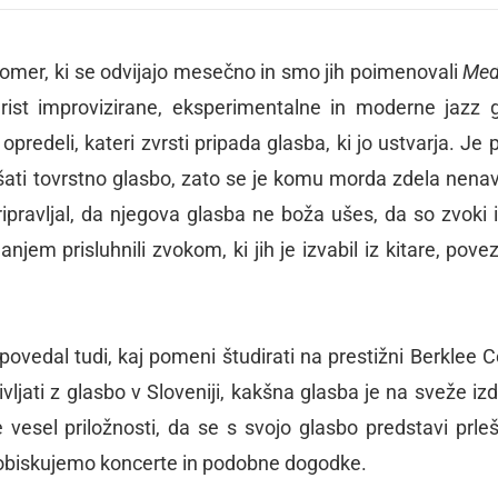
tomer, ki se odvijajo mesečno in smo jih poimenovali
Med
tarist improvizirane, eksperimentalne in moderne jazz 
predeli, kateri zvrsti pripada glasba, ki jo ustvarja. Je 
lišati tovrstno glasbo, zato se je komu morda zdela nena
pravljal, da njegova glasba ne boža ušes, da so zvoki i
njem prisluhnili zvokom, ki jih je izvabil iz kitare, pove
vedal tudi, kaj pomeni študirati na prestižni Berklee C
vljati z glasbo v Sloveniji, kakšna glasba je na sveže i
vesel priložnosti, da se s svojo glasbo predstavi prl
j obiskujemo koncerte in podobne dogodke.