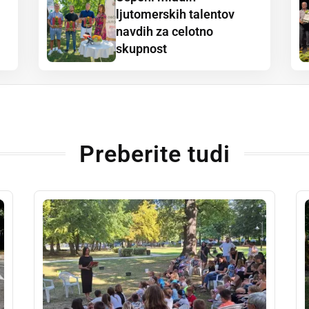
ljutomerskih talentov
navdih za celotno
skupnost
Preberite tudi