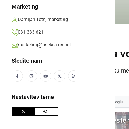
Marketing
Damijan Toth, marketing
031 333 621
ČRNA KRONIKA
marketing@prlekija-on.net
Voznik osebnega voz
Sledite nam
Vozilo je pristalo v gozdu na boku m
Prlekija-on.net,
torek, 27. december 2016 ob 09:42
Nastavitev teme
Izberite
Prlekijo
kot svoj prednostni vir na Googlu
Video: Voznik zletel s ceste