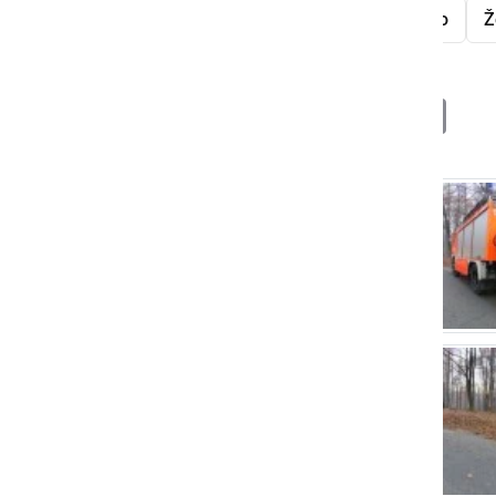
prometna nesreča
gozd
drevo
Ž
Deli
Facebook
X
Messenger
WhatsApp
Copy
PrintFrien
Email
Link