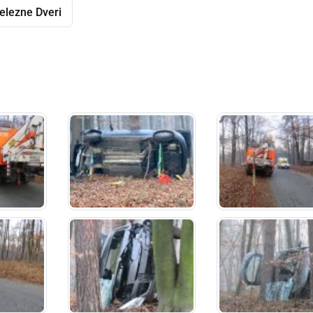
elezne Dveri
dly