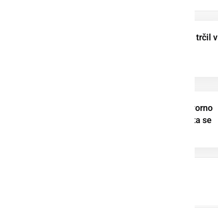
Otrok z e-skirojem trčil v
vozilo in se huje
poškodoval
Trčili osebno in tovorno
vozilo, dve osebi sta se
poškodovali