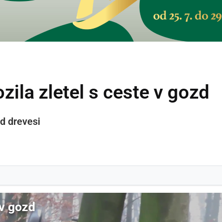
ila zletel s ceste v gozd
ed drevesi
 v gozd