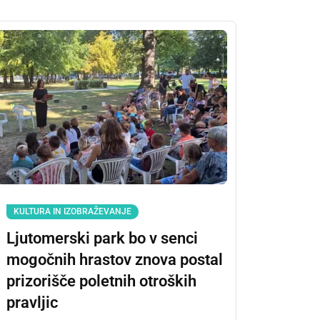
KULTURA IN IZOBRAŽEVANJE
Ljutomerski park bo v senci
mogočnih hrastov znova postal
prizorišče poletnih otroških
pravljic