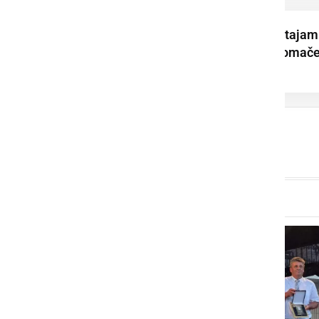
Dominik Štrakl: Ostajam
aktiven in vpet v domač
okolje. To ni ...