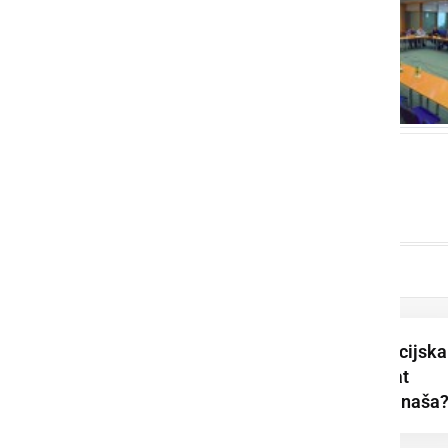
Podpisana je koalicijska
pogodba za mandat
2026–2030. Kaj prinaša