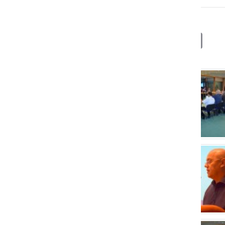
Deli
Facebook
X
Messenger
WhatsApp
Copy
PrintFrien
Email
Link