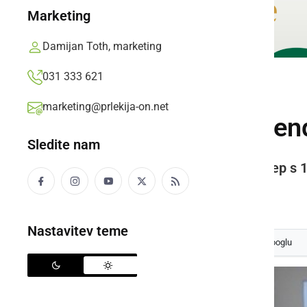
Marketing
Damijan Toth, marketing
031 333 621
POLITIKA
marketing@prlekija-on.net
V Radencih referen
Sledite nam
Občinski svet z 8:6 preklical sklep s 
Filip Matko Ficko,
petek, 20. oktober 2017 ob 11:39
Nastavitev teme
Izberite
Prlekijo
kot svoj prednostni vir na Googlu