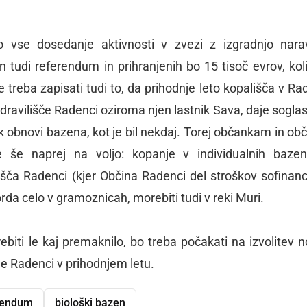
o vse dosedanje aktivnosti v zvezi z izgradnjo nar
 tudi referendum in prihranjenih bo 15 tisoč evrov, koli
 treba zapisati tudi to, da prihodnje leto kopališča v Ra
dravilišče Radenci oziroma njen lastnik Sava, daje soglasj
 k obnovi bazena, kot je bil nekdaj. Torej občankam in o
 še naprej na voljo: kopanje v individualnih bazen
išča Radenci (kjer Občina Radenci del stroškov sofinanci
da celo v gramoznicah, morebiti tudi v reki Muri.
ebiti le kaj premaknilo, bo treba počakati na izvolitev 
e Radenci v prihodnjem letu.
rendum
biološki bazen