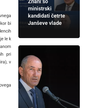
Znani so
ministrski
kandidati četrte
avnega
Janševe vlade
kor bi
dencih
e le k
bčanom
ih pri
ra), v
novega