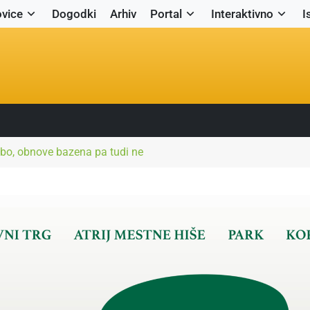
vice
Dogodki
Arhiv
Portal
Interaktivno
I
bo, obnove bazena pa tudi ne