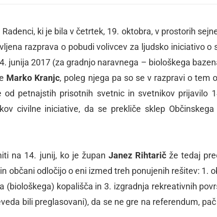
adenci, ki je bila v četrtek, 19. oktobra, v prostorih sej
ovljena razprava o pobudi volivcev za ljudsko iniciativo o 
. junija 2017 (za gradnjo naravnega – biološkega bazen
ve
Marko Kranjc
, poleg njega pa so se v razpravi o tem og
 od petnajstih prisotnih svetnic in svetnikov prijavilo 1
ov civilne iniciative, da se prekliče
sklep Občinskega
ti na 14. junij, ko je župan
Janez Rihtarič
že tedaj pre
n občani odločijo o eni izmed treh ponujenih rešitev: 1. 
(biološkega) kopališča in 3. izgradnja rekreativnih površ
 seveda bili preglasovani), da se ne gre na referendum, pač