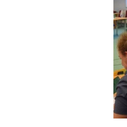
20. seja Občinskega sveta Občine Radenci