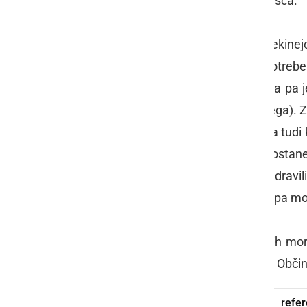
naj gre v izgradnjo naravnega kopališča.
S tokratnim sklepom se torej prekinej
(biološkega) kopališča, ne bo pa potreben
znašali stroški referenduma. Seveda pa je
še ne bo (ne klasičnega, ne biološkega). Z
izgradnji naravnega kopališča, ne pa tudi
vseh starosti v Občini Radenci ostane
stanovanjskih objektih, v bazenih Zdravil
bazenih drugih pomurskih krajev ali pa mor
Če se bo po volji politike v Radencih mor
občinskega sveta in novega župana Občin
redna seja
OS Občine Radenci
refe