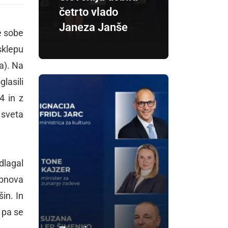
četrto vlado
Janeza Janše
ne sobe
sklepu
a). Na
lasili
4 in z
 sveta
dlagal
obnova
in. In
 pa se