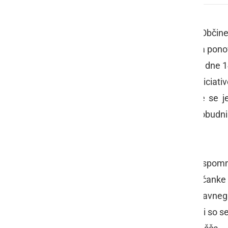
Na 20. redni seji Občinskega sveta Občine R
Izvir hotela Radin v Radencih, je bila pon
Občinskega sveta Občine Radenci z dne 14
seji je sodeloval prvopodpisnik te iniciati
še nekateri svetniki. Za glasovanje se je
rezultatom 8:6 je bila sprejeta pobudnik
Občine Radenci z dne 14.7.2017
.
Ob tem je seveda treba še enkrat spomni
referendum
in da se naj na njem občanke i
klasičnega bazena, 2. izgradnja naravnega 
tedaj so se svetniki odločili (nekateri so