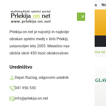
Naslovnica
No
Prlekija-on.net je največji in najbolje
obiskan spletni medij v širši Prlekiji,
Sledite nam:
PETEK, 7. AVGUST 2026
ustanovljen leta 2005. Mesečno nas
Naslovnica
Politika
V Radencih referenduma ne 
obišče okoli 450 tisoč obiskovalcev.
Uredništvo
Dejan Razlag, odgovorni urednik
041 956 530
info@prlekija-on.net