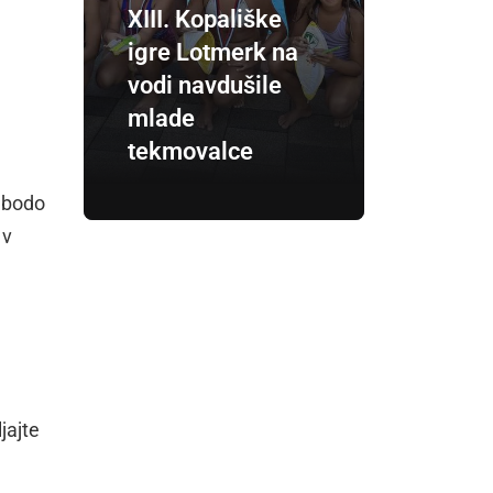
XIII. Kopališke
igre Lotmerk na
vodi navdušile
mlade
tekmovalce
 bodo
 v
jajte