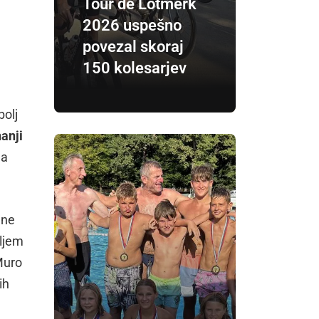
Tour de Lotmerk
2026 uspešno
povezal skoraj
150 kolesarjev
bolj
anji
na
jne
iljem
Muro
ih