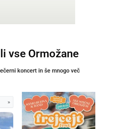
ali vse Ormožane
n večerni koncert in še mnogo več
»