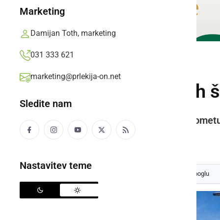
Marketing
Damijan Toth, marketing
031 333 621
DRUŽABNO
marketing@prlekija-on.net
V Klubu ormoških š
Sledite nam
Druženje s prijatelji, turnir v rokome
Prlekija-on.net,
torek, 7. maj 2019 ob 19:52
Nastavitev teme
Izberite
Prlekijo
kot svoj prednostni vir na Googlu