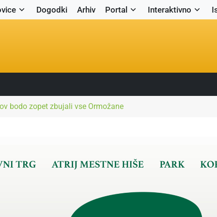
vice
Dogodki
Arhiv
Portal
Interaktivno
I
ov bodo zopet zbujali vse Ormožane