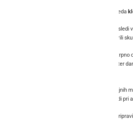
Ob 16. uri se bo možno udeležiti ogleda
kl
Po celodnevnem dogajanju končno sledi v
nastop pa bosta še dodatno popestrili sku
V Klubu ormoških študentov že nestrpno o
lahko za vas spet pripravili tako pester da
Mestni grabi!
Vstopnice so na voljo na vseh prodajnih me
spleta
, vstopnice pa lahko dobite tudi pri a
Za vse naše obiskovalce pa bomo pripravili
nas.