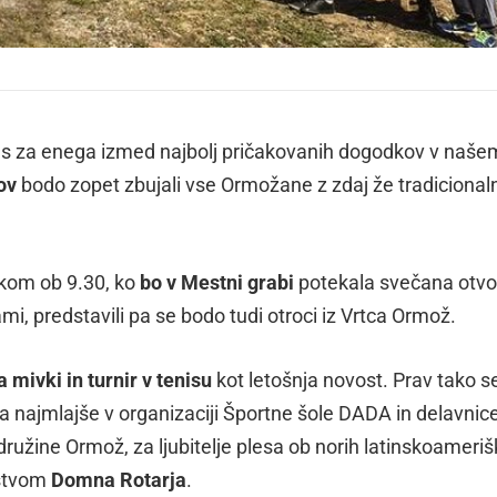
e čas za enega izmed najbolj pričakovanih dogodkov v naše
ov
bodo zopet zbujali vse Ormožane z zdaj že tradicional
tkom ob 9.30, ko
bo v Mestni grabi
potekala svečana otvor
i, predstavili pa se bodo tudi otroci iz Vrtca Ormož.
 mivki in turnir v tenisu
kot letošnja novost. Prav tako s
 za najmlajše v organizaciji Športne šole DADA in delavnic
družine Ormož, za ljubitelje plesa ob norih latinskoameriš
dstvom
Domna Rotarja
.