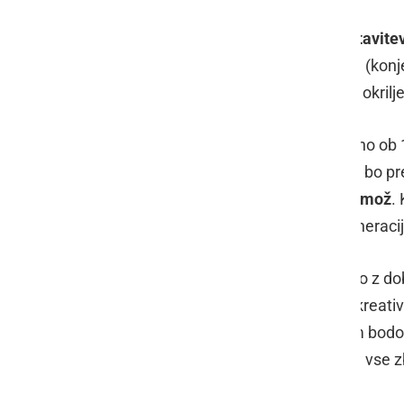
Posebna točka dneva bo tudi
predstavitev
posamezne enote policijske postaje (konjen
organizirana tudi nordijska hoja pod okril
Za še več športanja pa bo poskrbljeno ob 12
znani igri med dvema ognjema, ki jo bo pr
trening s Klubom borilnih veščin Ormož
.
prostem, ki bo namenjena vsem generaci
Na dnevnem dogajanju se nam bodo z dobrod
ustvarjanja pa bo od 11. ure naprej kreati
Marka Jenuša
. Na stojnicah se nam bodo
in slovenske reke. Ob 13.30 bodo za vse zbr
MCO.