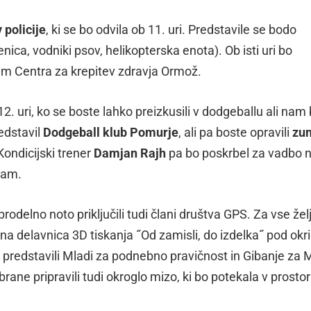
 policije
, ki se bo odvila ob 11. uri. Predstavile se bodo
ica, vodniki psov, helikopterska enota). Ob isti uri bo
jem Centra za krepitev zdravja Ormož.
. uri, ko se boste lahko preizkusili v dodgeballu ali nam 
edstavil
Dodgeball klub Pomurje
, ali pa boste opravili
zun
 Kondicijski trener
Damjan Rajh
pa bo poskrbel za vadbo 
jam.
elno noto priključili tudi člani društva GPS. Za vse žel
vna delavnica 3D tiskanja ˝Od zamisli, do izdelka˝ pod okr
 predstavili Mladi za podnebno pravičnost in Gibanje za 
ane pripravili tudi okroglo mizo, ki bo potekala v prostor