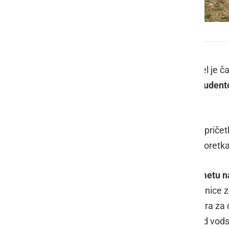
Zbudi se, Ormož
Leto je spet skorajda naokoli in prišel j
malem mestu. V
Klubu ormoških študent
dogodkom
Zbudi se, Ormož
.
Dogajanje se bo odvijalo
25. maja
s priče
Nastopila bo godba na pihala z mažoretkam
Ob 10. uri se bo pričel
turnir v rokometu na
bodo ob isti uri pričele športne delavnice
otroke v organizaciji gRajskega centra za 
ritmih pa bo organizirana zumba pod vo