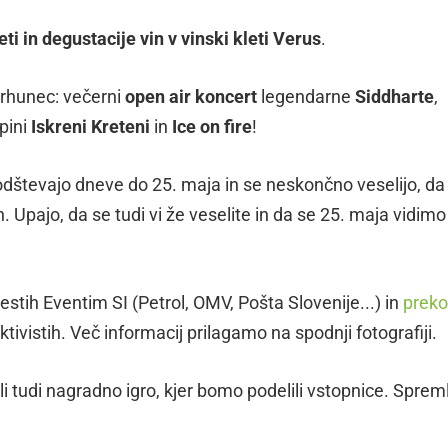
eti in degustacije vin v vinski kleti Verus
.
rhunec: večerni
open air koncert
legendarne
Siddharte
,
pini
Iskreni Kreteni
in
Ice on fire
!
dštevajo dneve do 25. maja in se neskončno veselijo, da
n. Upajo, da se tudi vi že veselite in da se 25. maja vidimo
stih Eventim SI (Petrol, OMV, Pošta Slovenije...) in
preko
ktivistih. Več informacij prilagamo na spodnji fotografiji.
 tudi nagradno igro, kjer bomo podelili vstopnice. Spreml