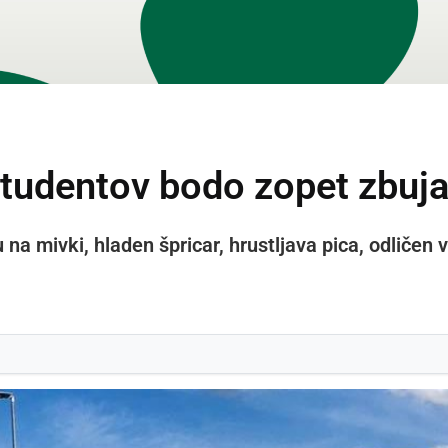
tudentov bodo zopet zbuj
tu na mivki, hladen špricar, hrustljava pica, odliče