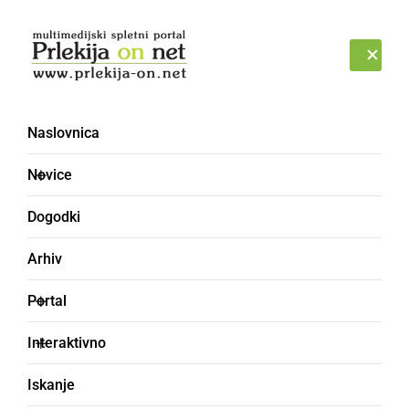
Prijava
ČETRTEK, 6. AVGUST 2026
Naslovnica
Novice
Dogodki
Arhiv
ČRNA KRONIKA
Portal
Lažnega alarmiranja
Interaktivno
deležni tudi gasilci PGD
Iskanje
Črenšovci