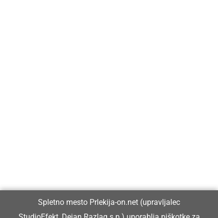
Prlekija-on.net je največji in najbolje obiskan spletni medij v
Prlekiji.
Vpisan je v razvid medijev, ki ga vodi Ministrstvo za kulturo
Republike Slovenije, pod zaporedno številko 1529.
Glavni in odgovorni urednik:
Spletno mesto Prlekija-on.net (upravljalec
Dejan Razlag
StudioEfekt, Dejan Razlag s.p.) uporablja piškotke za