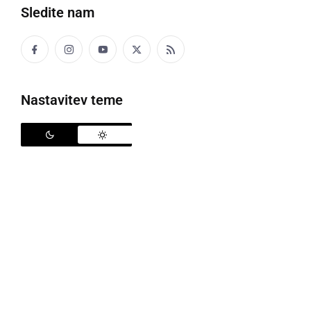
Sledite nam
Nastavitev teme
Gasilci so ponoči izvozili s tremi vozili, v pripravljenosti je bilo 15 gasilcev...
Prejšnji teden smo poročali, kako si je nekdo zelo
grdo "privoščil" radgonske gasilce in reševalce, ko je
podal lažno prijavo
, da je oseba padla v "hruško" za
mešanje betona. Radgonski gasilci so takrat izvozili
s tremi vozili in 14 gasilci, na kraju so bili tudi
reševalci NMP Gornja Radgona, ko so vsi skupaj
ugotovili, da je prijava lažna. S primerom se
ukvarjajo