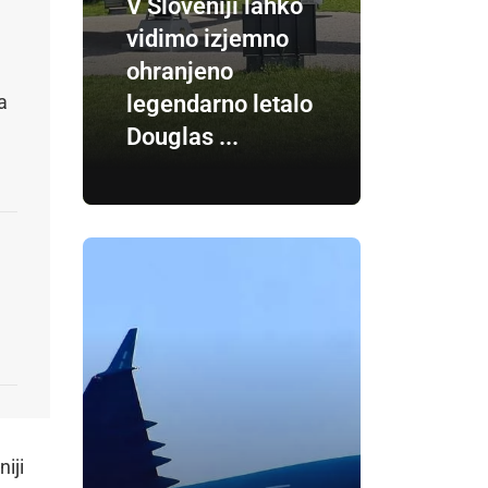
V Sloveniji lahko
vidimo izjemno
ohranjeno
legendarno letalo
a
Douglas ...
iji