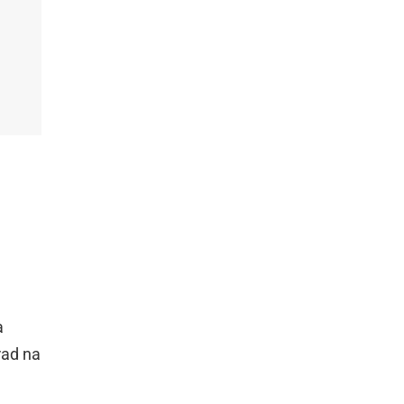
a
rad na