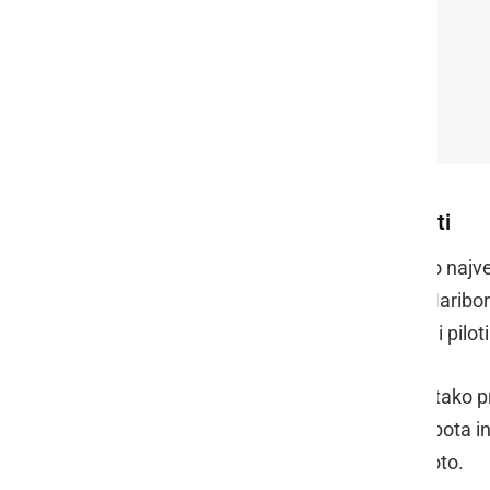
Črnomelj - 14.02,
Kočevje - 14.05,
Postojna - 14.16,
Izola - 14.24.
Pri nas bodo poleteli lokalni piloti
Nad Ljutomerom, kjer smo imeli eno največj
Najbližje nam bodo nad Ptujem in Maribor
Podlunšek
sporočil, da bodo s kolegi piloti
Dve skupini s po štirimi letali, bosta tako
bodo vzletela z letališča Murska Sobota 
Goričkem in se vrnila v Mursko Soboto.