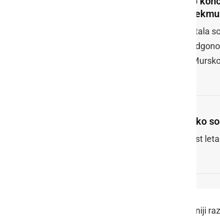
Ob konc
Prekmur
Letala so
Radgono,
v Mursk
Tako so 
Šest leta
Epidemija covid-19, ki je bila v Sloveniji 