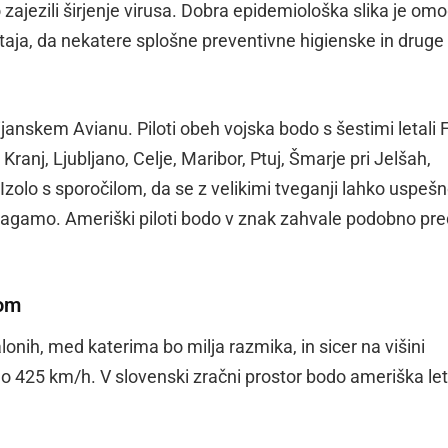
ajezili širjenje virusa. Dobra epidemiološka slika je omo
staja, da nekatere splošne preventivne higienske in druge
ijanskem Avianu. Piloti obeh vojska bodo s šestimi letali F
 Kranj, Ljubljano, Celje, Maribor, Ptuj, Šmarje pri Jelšah,
Izolo s sporočilom, da se z velikimi tveganji lahko uspeš
magamo. Ameriški piloti bodo v znak zahvale podobno pr
rom
lonih, med katerima bo milja razmika, in sicer na višini
jo 425 km/h. V slovenski zračni prostor bodo ameriška le