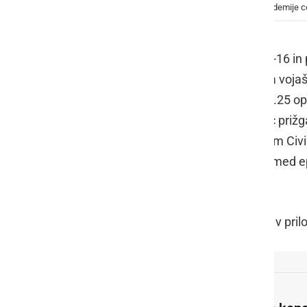
Letala F-16 in pilatusi bodo v zahvalo ob koncu epidemije c
V ponedeljek, 1. junija, bodo letala F-16 i
slovenske kraje. Pripadniki 15. polka voj
letalstva ZDA bodo med 13.10 in 14.25 opr
Policije v neposredni bližini bolnišnic priž
zdravstvenim delavcem, pripadnikom Civilne
zaščite in reševanja ter vsem, ki so med 
državi.
Polet ste lahko spremljali tudi v živo v pr