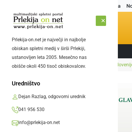
Naslovnica
No
Prlekija-on.net je največji in najbolje
obiskan spletni medij v širši Prlekiji,
Sledite nam:
SOBOTA, 8. AVGUST 2026
ustanovljen leta 2005. Mesečno nas
Naslovnica
Zanimivosti
Prelet letal nad Sloveni
obišče okoli 450 tisoč obiskovalcev.
Uredništvo
Dejan Razlag, odgovorni urednik
041 956 530
info@prlekija-on.net