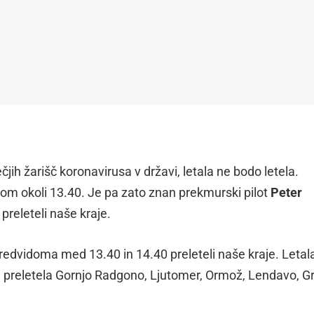
ih žarišč koronavirusa v državi, letala ne bodo letela.
om okoli 13.40. Je pa zato znan prekmurski pilot
Peter
 preleteli naše kraje.
 predvidoma med 13.40 in 14.40 preleteli naše kraje. Letal
in preletela Gornjo Radgono, Ljutomer, Ormož, Lendavo, G