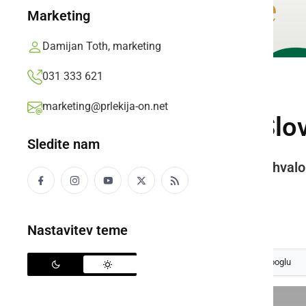
Marketing
Damijan Toth, marketing
031 333 621
ZANIMIVOSTI
marketing@prlekija-on.net
Prelet letal nad Sl
Sledite nam
Letala F-16 in pilatusi bodo v zahval
lokalni piloti
Prlekija-on.net,
ponedeljek, 1. junij 2020 ob 12:29
Nastavitev teme
Izberite
Prlekijo
kot svoj prednostni vir na Googlu
S klikom naložite video (lahko uporablja piškotke)