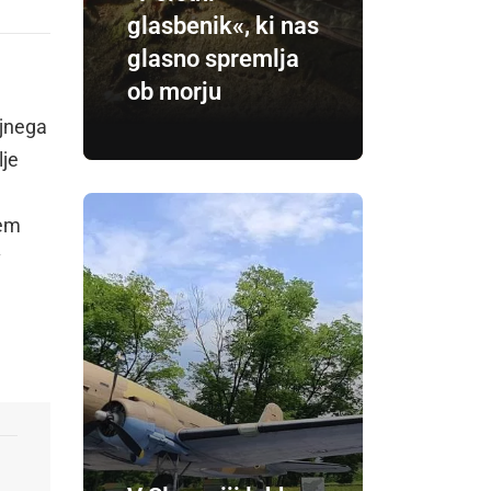
glasbenik«, ki nas
glasno spremlja
ob morju
ojnega
lje
tem
v