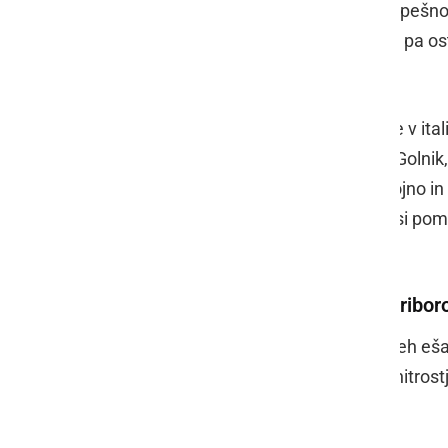
vsi skupaj v dobrih dveh mesecih uspešno z
preklic splošne epidemije, pri čemer pa o
ukrepe še naprej izvajamo.
Letala bodo poletela iz vojaške baze v ital
tremi letali PC-9 preleteli Jesenice, Golnik,
Brežice, Novo mesto, Metliko, Postojno in 
soočamo le tako, da sodelujemo in si po
preleteli nekatera italijanska mesta.
Najbližje nam nad Ptujem in Maribo
Letala bodo Slovenijo preletela v dveh eša
približno 1200 metrov s povprečno hitrost
vstopila ob 13.10.