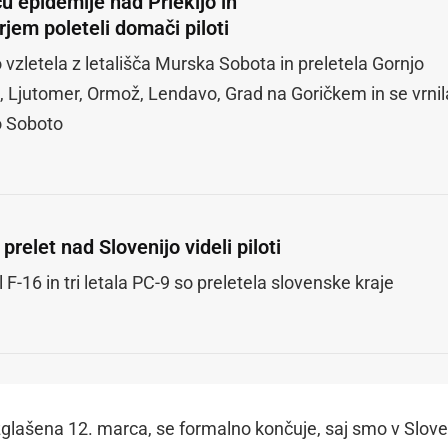
u epidemije nad Prlekijo in
jem poleteli domači piloti
 vzletela z letališča Murska Sobota in preletela Gornjo
 Ljutomer, Ormož, Lendavo, Grad na Goričkem in se vrnil
o Soboto
prelet nad Slovenijo videli piloti
l F-16 in tri letala PC-9 so preletela slovenske kraje
razglašena 12. marca, se formalno končuje, saj smo v Sloven