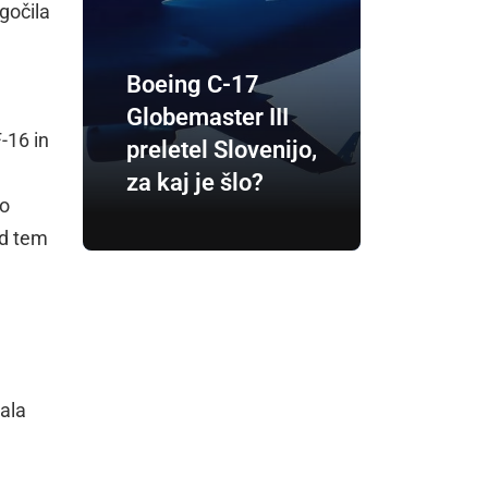
gočila
Boeing C-17
Globemaster III
-16 in
preletel Slovenijo,
za kaj je šlo?
no
ed tem
tala