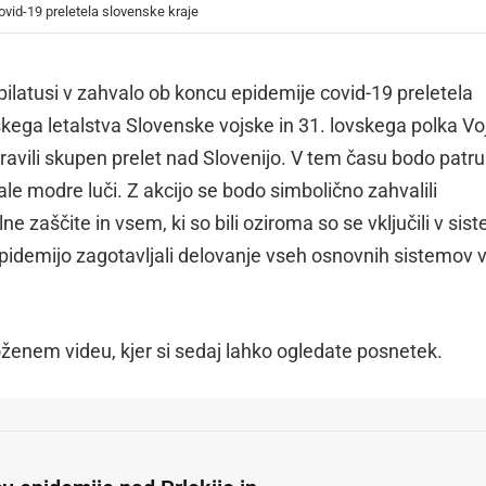
ovid-19 preletela slovenske kraje
n pilatusi v zahvalo ob koncu epidemije covid-19 preletela
aškega letalstva Slovenske vojske in 31. lovskega polka V
avili skupen prelet nad Slovenijo. V tem času bodo patru
gale modre luči. Z akcijo se bodo simbolično zahvalili
 zaščite in vsem, ki so bili oziroma so se vključili v sis
epidemijo zagotavljali delovanje vseh osnovnih sistemov 
iloženem videu, kjer si sedaj lahko ogledate posnetek.