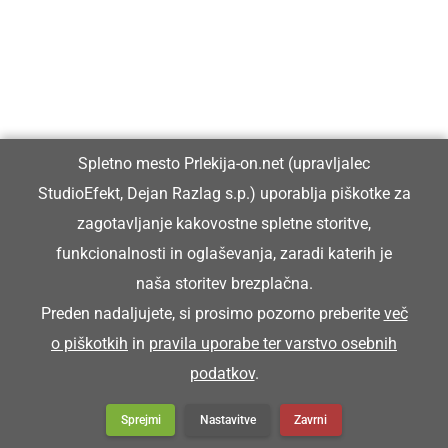
Vpisan je v razvid medijev, ki ga vodi Ministrstvo za kulturo
Republike Slovenije, pod zaporedno številko 1529.
Glavni in odgovorni urednik:
Spletno mesto Prlekija-on.net (upravljalec
Dejan Razlag
StudioEfekt, Dejan Razlag s.p.) uporablja piškotke za
info@prlekija-on.net
zagotavljanje kakovostne spletne storitve,
funkcionalnosti in oglaševanja, zaradi katerih je
naša storitev brezplačna.
Preden nadaljujete, si prosimo pozorno preberite
več
o piškotkih
in
pravila uporabe ter varstvo osebnih
© Prlekija-on.net | 2005 - 2026 | Vse pravice pridržane |
podatkov
.
info@prlekija-on.net
Splošni pogoji
•
Izjava o zasebnosti
•
Piškotki
Oglaševanje
Sprejmi
Nastavitve
Zavrni