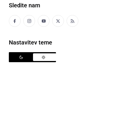
Sledite nam
Nastavitev teme
Letala bodo preletela naše kraje
Pripadniki 15. polka vojaškega letalstva Slovenske
vojske in 31. lovskega polka Vojnega letalstva ZDA
bodo v ponedeljek, 1. junija, med 13.10 in 14.25 ob
koncu epidemije covid-19 opravili skupen prelet nad