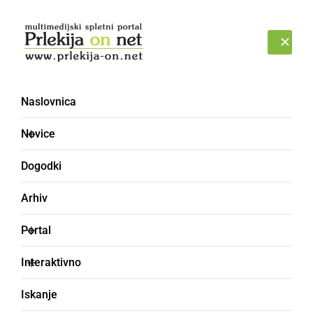
Prijava
ČETRTEK, 6. AVGUST 2026
Naslovnica
Novice
Dogodki
Arhiv
SLOVENIJA
Portal
Letala F-16 in pilatusi
Interaktivno
bodo v zahvalo ob
Iskanje
koncu epidemije covid-