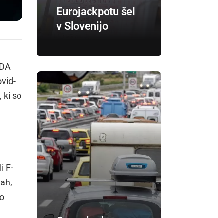
Eurojackpotu šel
v Slovenijo
ZDA
ovid-
 ki so
i F-
šah,
no