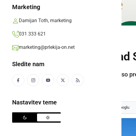
Marketing
Damijan Toth, marketing
031 333 621
SLOVENIJA
marketing@prlekija-on.net
Tako so prelet nad S
Sledite nam
Šest letal F-16 in tri letala PC-9 so p
Prlekija-on.net,
ponedeljek, 1. junij 2020 ob 22:13
Nastavitev teme
Izberite
Prlekijo
kot svoj prednostni vir na Googlu