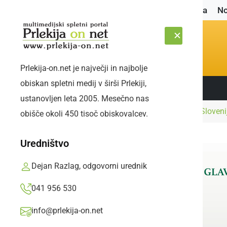
Naslovnica
No
Prlekija-on.net je največji in najbolje
obiskan spletni medij v širši Prlekiji,
Sledite nam:
SOBOTA, 8. AVGUST 2026
ustanovljen leta 2005. Mesečno nas
Naslovnica
Slovenija
Tako so prelet nad Slovenijo
obišče okoli 450 tisoč obiskovalcev.
Uredništvo
Dejan Razlag, odgovorni urednik
041 956 530
info@prlekija-on.net