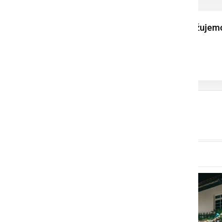
31. januarja obeležujem
dan brez cigarete