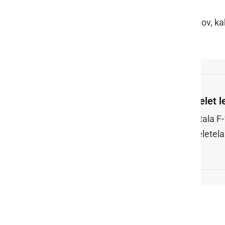
Spodaj objavljamo še nekaj posnetkov, kako 
posnetkov preletov.
Prelet 
Letala F-
preletela