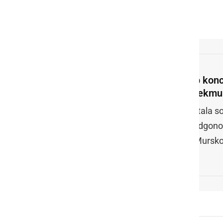
Ob konc
Prekmur
Letala so
Radgono,
v Mursk