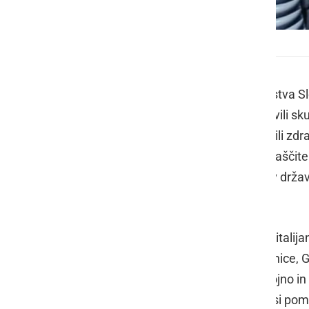
Pogled iz pilotske kabine
Pripadniki 15. polka vojaškega letalstva 
bodo so v ponedeljek, 1. junija, opravili 
19. Z akcijo so se simbolično zahvalili zd
bili oziroma so se vključili v sistem zašči
delovanje vseh osnovnih sistemov v državi.
bolnišnic prižgale modre luči.
Letala so poletela iz vojaške baze v italij
16 in tremi letali PC-9 preleteli Jesenice, G
Brežice, Novo mesto, Metliko, Postojno in 
soočamo le tako, da sodelujemo in si p