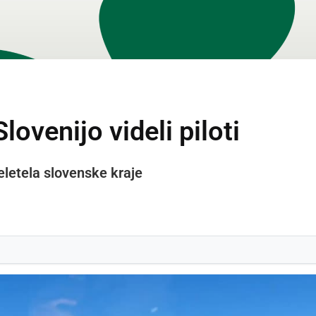
lovenijo videli piloti
reletela slovenske kraje