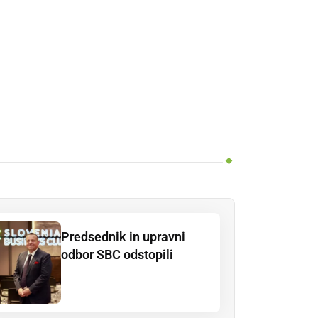
Predsednik in upravni
odbor SBC odstopili