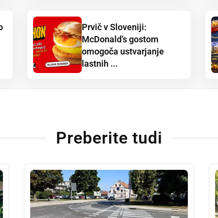
o
Prvič v Sloveniji:
McDonald’s gostom
omogoča ustvarjanje
lastnih ...
Preberite tudi