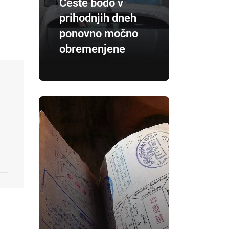
Ceste bodo v
prihodnjih dneh
ponovno močno
obremenjene
9