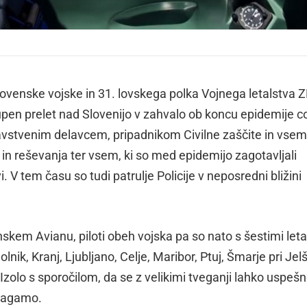
Slovenske vojske in 31. lovskega polka Vojnega letalstva 
skupen prelet nad Slovenijo v zahvalo ob koncu epidemije c
ravstvenim delavcem, pripadnikom Civilne zaščite in vsem,
te in reševanja ter vsem, ki so med epidemijo zagotavljali
 V tem času so tudi patrulje Policije v neposredni bližini
anskem Avianu, piloti obeh vojska pa so nato s šestimi letal
olnik, Kranj, Ljubljano, Celje, Maribor, Ptuj, Šmarje pri Jel
Izolo s sporočilom, da se z velikimi tveganji lahko uspeš
omagamo.