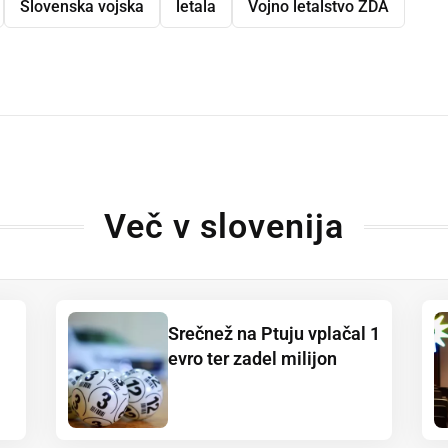
Slovenska vojska
letala
Vojno letalstvo ZDA
dly
Več v slovenija
Srečnež na Ptuju vplačal 1
evro ter zadel milijon