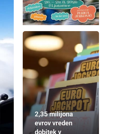
2,35 milijona
evrov vreden
dobitek v