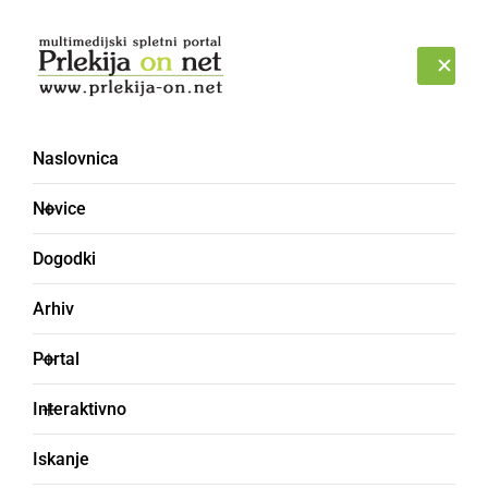
Prijava
PETEK, 7. AVGUST 2026
Naslovnica
Novice
Dogodki
Arhiv
ČRNA KRONIKA
Portal
V nedeljo enega kršitelja
Interaktivno
pridržali
Iskanje