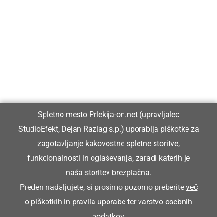
Prlekija-on.net je največji in najbolje obiskan spletni medij v
Prlekiji.
Vpisan je v razvid medijev, ki ga vodi Ministrstvo za kulturo
Republike Slovenije, pod zaporedno številko 1529.
Glavni in odgovorni urednik:
Spletno mesto Prlekija-on.net (upravljalec
Dejan Razlag
StudioEfekt, Dejan Razlag s.p.) uporablja piškotke za
info@prlekija-on.net
zagotavljanje kakovostne spletne storitve,
funkcionalnosti in oglaševanja, zaradi katerih je
naša storitev brezplačna.
Preden nadaljujete, si prosimo pozorno preberite
več
o piškotkih
in
pravila uporabe ter varstvo osebnih
© Prlekija-on.net | 2005 - 2026 | Vse pravice pridržane |
podatkov
.