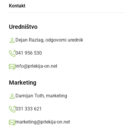
Na območju Gornje Radgone sta bili
Kontakt
obravnavani dve grožnji.
Prlekija-on.net,
ponedeljek, 22. marec 2021 ob 07:44
Uredništvo
Dejan Razlag, odgovorni urednik
»
Izberite
Prlekijo
kot svoj prednostni vir na Googlu
041 956 530
info@prlekija-on.net
Marketing
Damijan Toth, marketing
031 333 621
marketing@prlekija-on.net