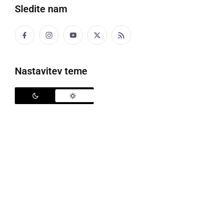
Sledite nam
Nastavitev teme
ZD Ljutomer
Iz Zdravstvenega doma Ljutomer so nam sporočili,
da bodo v ponedeljek, 1. novembra 2021, ki je
praznik, izvajali brise po sobotnem razporedu, torej
od 8.00 do 11.00 ure.