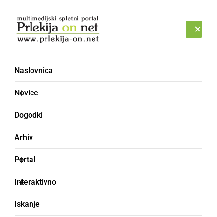
Prijava
ČETRTEK, 6. AVGUST 2026
Naslovnica
Novice
Dogodki
Arhiv
GOSPODARSTVO
Portal
V ponedeljek, 1.
Interaktivno
novembra, testiranje v
Iskanje
ZD Ljutomer po