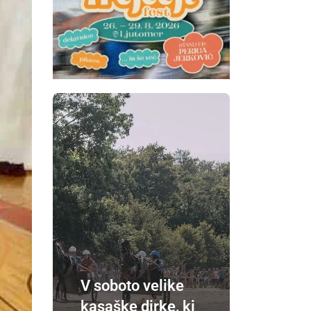
V soboto velike
kasaške dirke, ki