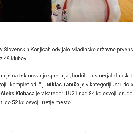
e v Slovenskih Konjicah odvijalo Mladinsko državno prven
iz 49 klubov.
je na tekmovanju spremljal, bodril in usmerjal klubski t
jili komplet odličij.
Niklas Tamše
je v kategoriji U21 do 
,
Aleks Klobasa
je v kategoriji U21 nad 84 kg osvojil drugo
ti do 52 kg osvojil tretje mesto.