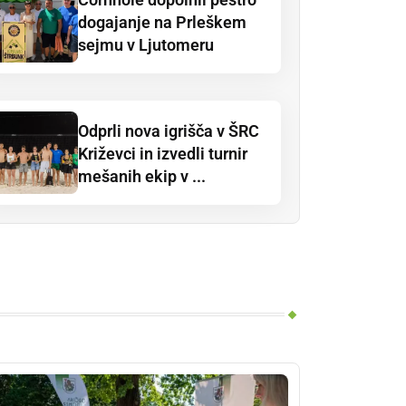
dogajanje na Prleškem
sejmu v Ljutomeru
Odprli nova igrišča v ŠRC
Križevci in izvedli turnir
mešanih ekip v ...