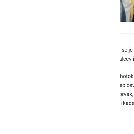
Niklas Tamše in Aleks Klobasa s trenerjem
Pod okriljem Karate zveze Slovenije, se j
(do 21 let). Nastopilo je 343 tekmovalcev 
Tekmovalce Karate kluba Radenci Shotokan 
Branko Kramberger
, tekmovalci pa so osvo
osvojil prvo mesto in postal državni prvak
mesto,
Alen Tratnik
pa je v kategoriji kade