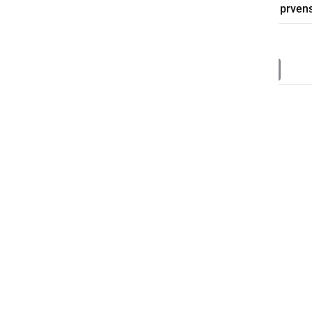
Niklas Tamše
karate
državno prven
Deli
Facebook
X
Messenger
WhatsApp
Copy
PrintFrien
Email
Link