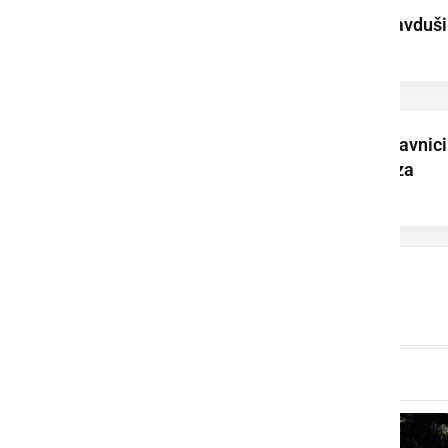
Lotmerk na vodi navduši
mlade tekmovalce
Pri Sv. Juriju ob Ščavnici
pripravili sprejem za
mladinskega ...