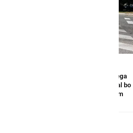
GOSPODARSTVO
Pričela se bo gradnja novega
krožišča v Ljutomeru, veljal bo
spremenjen prometni režim