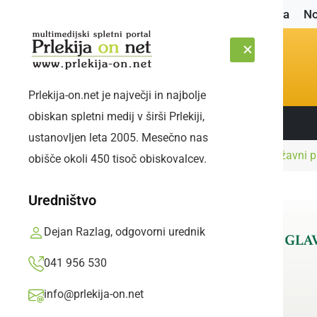
Naslovnica
No
Prlekija-on.net je največji in najbolje
obiskan spletni medij v širši Prlekiji,
Sledite nam:
PETEK, 7. AVGUST 2026
ustanovljen leta 2005. Mesečno nas
Naslovnica
Šport
Niklas Tamše postal državni p
obišče okoli 450 tisoč obiskovalcev.
Uredništvo
Dejan Razlag, odgovorni urednik
041 956 530
info@prlekija-on.net