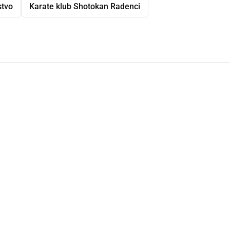
stvo
Karate klub Shotokan Radenci
dly