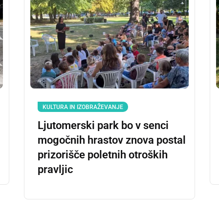
KULTURA IN IZOBRAŽEVANJE
Ljutomerski park bo v senci
mogočnih hrastov znova postal
prizorišče poletnih otroških
pravljic