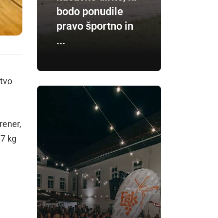
bodo ponudile
pravo športno in
...
stvo
rener,
67 kg