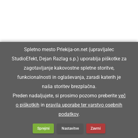
Spletno mesto Prlekija-on.net (upravljalec
StudioEfekt, Dejan Razlag s.p.) uporablja piškotke za
zagotavljanje kakovostne spletne storitve,
funkcionalnosti in oglaševanja, zaradi katerih je
naša storitev brezplačna.
Preden nadaljujete, si prosimo pozorno preberite
več
o piškotkih
in
pravila uporabe ter varstvo osebnih
podatkov
.
Sprejmi
Nastavitve
Zavrni