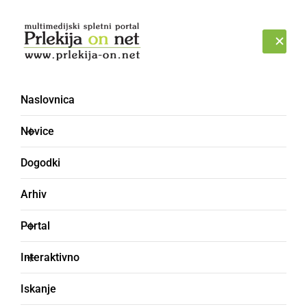
Prijava
PETEK, 7. AVGUST 2026
Naslovnica
Novice
Dogodki
Arhiv
NAJMLAJŠI
Portal
»Ptički se ženijo« tudi v
Interaktivno
vrtcu Mala Nedelja
Iskanje