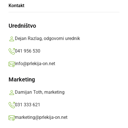
Gregorjevo je praznik, ki se praznuje 12. marca
Kontakt
in nas opominja na prihod pomladi.
Prlekija-on.net,
petek, 10. marec 2023 ob 14:42
Uredništvo
Dejan Razlag, odgovorni urednik
»
Izberite
Prlekijo
kot svoj prednostni vir na Googlu
041 956 530
info@prlekija-on.net
Marketing
Damijan Toth, marketing
031 333 621
marketing@prlekija-on.net