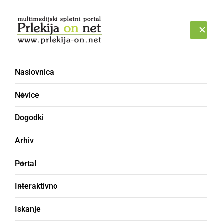
Prijava
ČETRTEK, 6. AVGUST 2026
Naslovnica
Novice
Dogodki
Arhiv
DRUŽABNO
Portal
Ocenili so 48 vzorcev
Interaktivno
salam, najboljšo je
Iskanje
pridelal David Hlupič