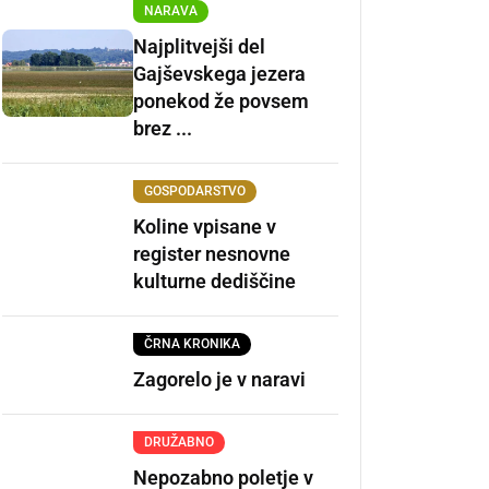
NARAVA
Najplitvejši del
Gajševskega jezera
ponekod že povsem
brez ...
GOSPODARSTVO
Koline vpisane v
register nesnovne
kulturne dediščine
ČRNA KRONIKA
Zagorelo je v naravi
DRUŽABNO
Nepozabno poletje v