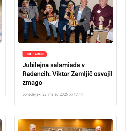
DRUŽABNO
Jubilejna salamiada v
Radencih: Viktor Zemljič osvojil
zmago
ponedeljek, 23. marec 2026 ob 17:44