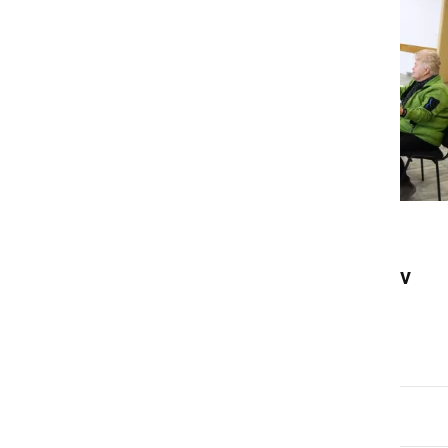
DRUŽABNO
Na Kogu ocenili 32 vzorcev
čurk
nedelja, 18. januar 2026 ob 09:44