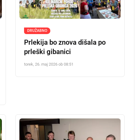
DRUŽABNO
Prlekija bo znova dišala po
prleški gibanici
torek, 26. maj 2026 ob 08:51