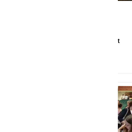
DRUŽABNO
Rekordno število prleških
gibanic na državnem
ocenjevanju potrjuje živost
tradicije
sobota, 13. junij 2026 ob 07:36