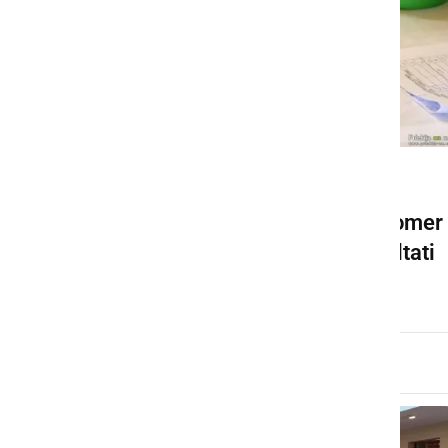
KULTURA IN IZOBRAŽEVANJE
32. ocenjevanje vin v Ljutomer
postreglo z odličnimi rezultati
sreda, 15. april 2026 ob 17:58