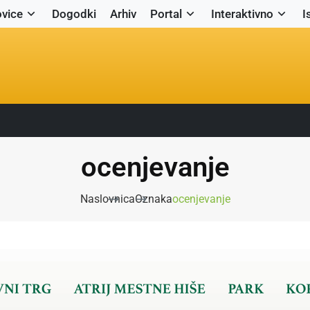
vice
Dogodki
Arhiv
Portal
Interaktivno
I
ocenjevanje
Naslovnica
Oznaka
ocenjevanje