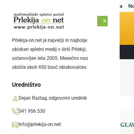
Naslovnica
No
Prlekija-on.net je največji in najbolje
obiskan spletni medij v širši Prlekiji,
Sledite nam:
PETEK, 7. AVGUST 2026
ustanovljen leta 2005. Mesečno nas
obišče okoli 450 tisoč obiskovalcev.
Uredništvo
Dejan Razlag, odgovorni urednik
041 956 530
info@prlekija-on.net