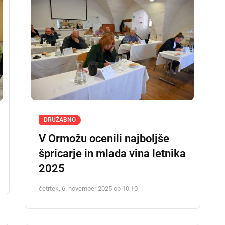
DRUŽABNO
V Ormožu ocenili najboljše
špricarje in mlada vina letnika
2025
četrtek, 6. november 2025 ob 10:10