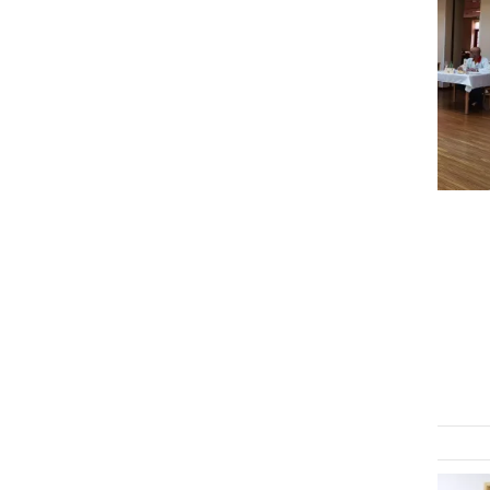
DRUŽABNO
Znani so prvaki letošnje
jubilejne 30. pomurske
salamiade
nedelja, 22. marec 2026 ob 14:44