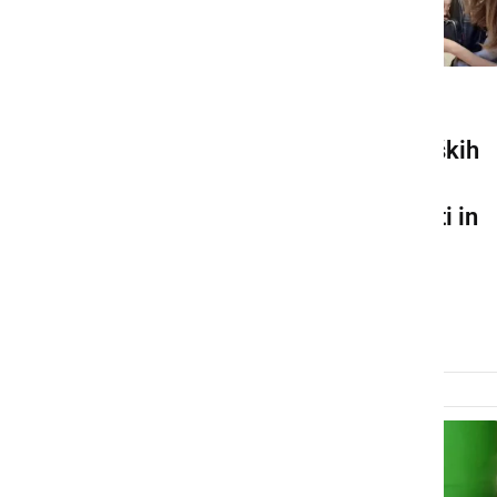
DRUŽABNO
Državno ocenjevanje prleških
gibanic 2026: Praznik
gostoljubnosti, domačnosti in
kulinarične ustvarjalnosti
Prlekije
torek, 2. junij 2026 ob 11:09