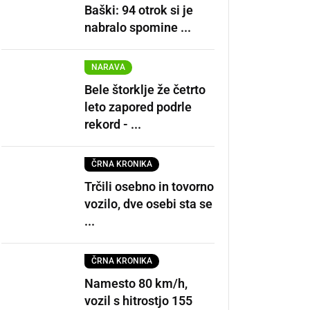
Baški: 94 otrok si je
nabralo spomine ...
NARAVA
Bele štorklje že četrto
leto zapored podrle
rekord - ...
ČRNA KRONIKA
Trčili osebno in tovorno
vozilo, dve osebi sta se
...
ČRNA KRONIKA
Namesto 80 km/h,
vozil s hitrostjo 155