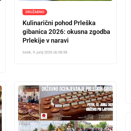
DRUŽABNO
Kulinarični pohod Prleška
gibanica 2026: okusna zgodba
Prlekije v naravi
torek, 9. junij 2026 ob 08:58