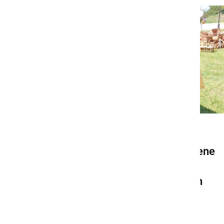
KULTURA IN IZOBRAŽEVANJE
Podelili diplome za dosežene
rezultate 22. Grajskega
ocenjevanja vin iz Srednjih
Slovenskih goric in Haloz
torek, 12. avgust 2025 ob 20:00