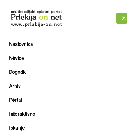
Prijava
PONEDELJEK, 10. AVGUST 2026
Naslovnica
Novice
Dogodki
Arhiv
ČRNA KRONIKA
Portal
Obravnavali grožnjo,
Interaktivno
izsiljevanje,
Iskanje
zanemarjanje