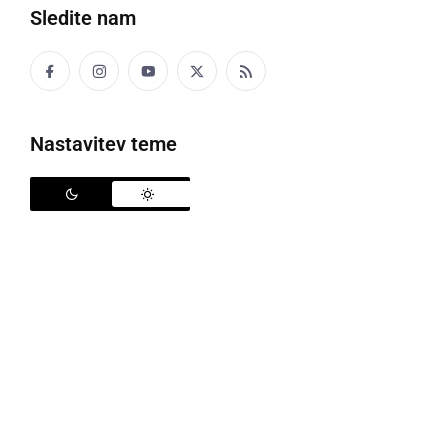
Sledite nam
Nastavitev teme
Policija
Policisti na območju PU Murska Sobota so v
preteklem dnevu obravnavali pet prometnih nesreč z
materialno škodo, šest kaznivih dejanj, pet kršitev
javnega reda in miru, požar na osebnem avtomobilu