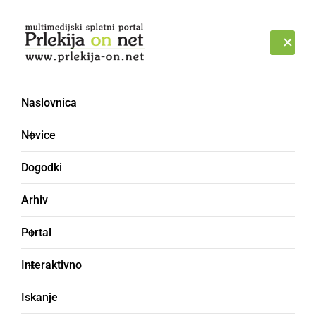
Prijava
PETEK, 7. AVGUST 2026
Naslovnica
Novice
Dogodki
Arhiv
NAJMLAJŠI
Portal
Obisk gozdarja v gozdni
Interaktivno
igralnici vrtca Mala
Iskanje
Nedelja