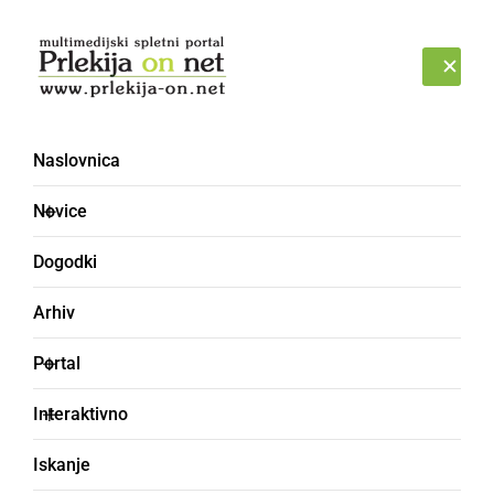
Prijava
NEDELJA, 9. AVGUST 2026
Naslovnica
Novice
Dogodki
Arhiv
GOSPODARSTVO
Portal
Znano je, kdaj se odpira
Interaktivno
ljutomersko letno
Iskanje
kopališče