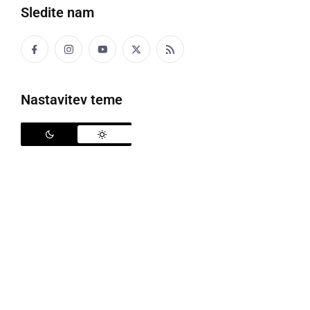
Sledite nam
Letno kopališče Ljutomer
Nastavitev teme
Letno kopališče Ljutomer se bo letos odprlo
predvidoma v soboto, 15. junija. Začetek kopalne
sezone je sicer odvisen od ustreznih vremenskih
razmer: temperatura zraka nad 20 stopinj C in
temperatura vode vsaj 22 stopinj C. Če ta pogoj ne
bo izpolnjen, se otvoritev kopalne sezone prestavi na
drug datum.
Kopališče je sezonskega značaja in bo odprto v času