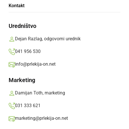
Kontakt
Kopališče je sezonskega značaja in bo odprto
v času letne sezone predvidoma do 31. 8.
Uredništvo
tekočega leta.
Dejan Razlag, odgovorni urednik
Prlekija-on.net,
četrtek, 6. junij 2024 ob 14:10
041 956 530
info@prlekija-on.net
»
Izberite
Prlekijo
kot svoj prednostni vir na Googlu
Marketing
Damijan Toth, marketing
031 333 621
marketing@prlekija-on.net