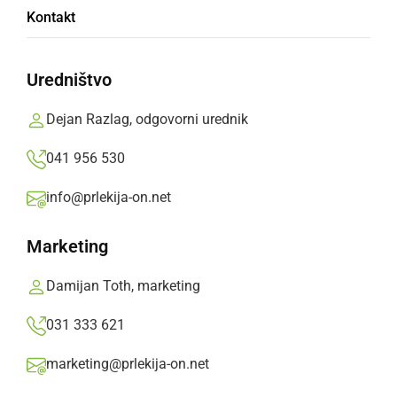
Kontakt
Učenci 5. a iz OŠ Križevci so si ogledali
delovanje treh javnih služb v Ljutomeru.
Uredništvo
Prlekija-on.net,
četrtek, 6. junij 2024 ob 16:07
Dejan Razlag, odgovorni urednik
041 956 530
»
Izberite
Prlekijo
kot svoj prednostni vir na Googlu
info@prlekija-on.net
Marketing
Damijan Toth, marketing
031 333 621
marketing@prlekija-on.net