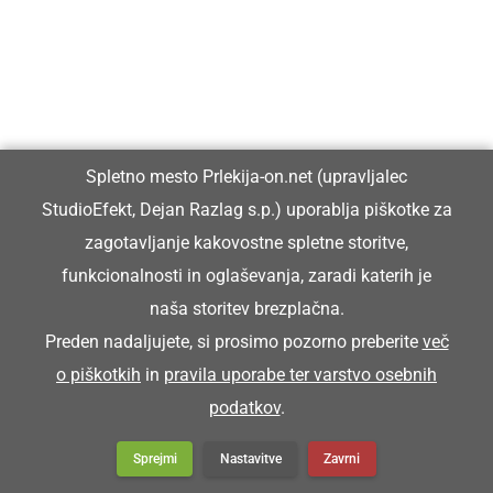
Vida Ozmec že desetletja dela v
gostinstvu in turizmu ter pripravlja ...
Spletno mesto Prlekija-on.net (upravljalec
StudioEfekt, Dejan Razlag s.p.) uporablja piškotke za
zagotavljanje kakovostne spletne storitve,
funkcionalnosti in oglaševanja, zaradi katerih je
naša storitev brezplačna.
Več v kultura in
Preden nadaljujete, si prosimo pozorno preberite
več
izobraževanje
o piškotkih
in
pravila uporabe ter varstvo osebnih
podatkov
.
Sprejmi
Nastavitve
Zavrni
Ob Fričovi kapeli pripravili vaško