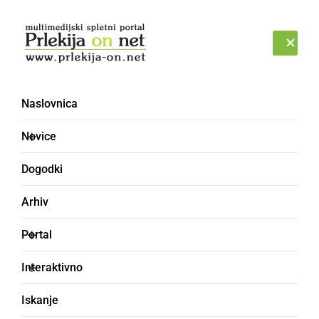
Prijava
PETEK, 7. AVGUST 2026
Naslovnica
Novice
Dogodki
Arhiv
KULTURA IN IZOBRAŽEVANJE
Portal
Učenci OŠ Križevci so
Interaktivno
se podali na ekskurzijo v
Iskanje
Ljutomer