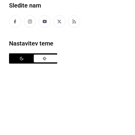
Sledite nam
Ekskurzija v Ljutomer
Nastavitev teme
Učenci 5. a iz OŠ Križevci smo si ogledali delovanje
treh javnih služb v Ljutomeru, ki so zelo pomembne
za trajnostni razvoj občanov večih občin na prleški
strani reke Mure.
V Čistilni napravi sta nam ga. Maja Vogrinec in ga.
Klara Sovič predstavili celoten postopek čiščenja
voda, ki pride k njim. Predvsem nas je navdušila
prečiščena voda, ki jo spustijo spet v naravo.