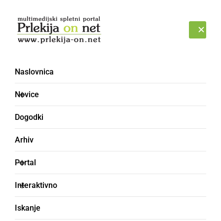
Prijava
NEDELJA, 9. AVGUST 2026
Naslovnica
Novice
Dogodki
Arhiv
GOSPODARSTVO
Portal
Občina poziva, da se
Interaktivno
potke ob Gajševskem
Iskanje
jezeru ne uporablja za