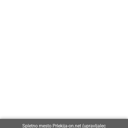
Prlekija-on.net je največji in najbolje obiskan spletni medij v
Prlekiji.
Vpisan je v razvid medijev, ki ga vodi Ministrstvo za kulturo
Republike Slovenije, pod zaporedno številko 1529.
Glavni in odgovorni urednik:
Spletno mesto Prlekija-on.net (upravljalec
Dejan Razlag