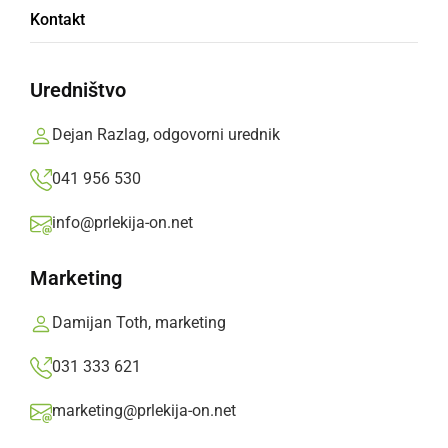
Kontakt
kot vsi njeni sosedje
Uredništvo
Oglasno sporočilo,
ponedeljek, 31. marec 2025 ob 12:21
Dejan Razlag, odgovorni urednik
»
Izberite
Prlekijo
kot svoj prednostni vir na Googlu
041 956 530
info@prlekija-on.net
Marketing
Damijan Toth, marketing
031 333 621
marketing@prlekija-on.net