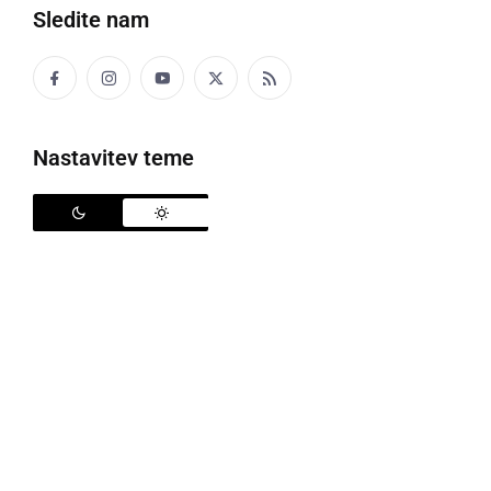
Sledite nam
Slovenija ima hitrejši mobilni internet kot vsi njeni sosedje
Internet je postal nepogrešljiv del našega življenja,
Nastavitev teme
hitrost internetne povezave pa je nujna za
učinkovito opravljanje vsakodnevnih aktivnosti
–
od dela na daljavo,
spletnega nakupovanja
do
zabave. Vsi se včasih srečujemo s težavami pri
internetni povezavi, tako fiksni kot mobilni. Slaba
povezava nas hitro spravi ob živce, a ste se kdaj
vprašali, kako Slovenija stoji glede hitrosti interneta v
primerjavi z Evropo? V tem članku smo raziskali
stanje hitrosti interneta v Sloveniji ter primerjali
slovenske hitrosti z državami Evropske unije in