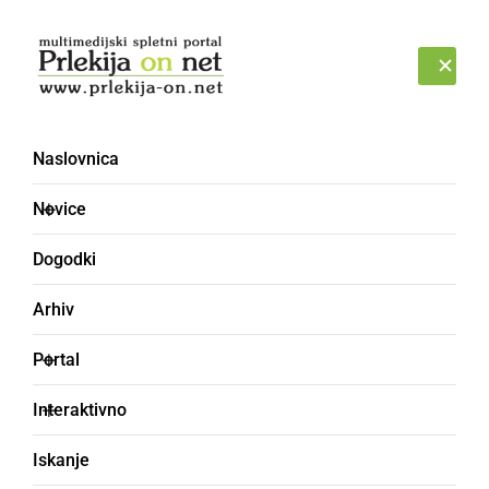
Prijava
NEDELJA, 9. AVGUST 2026
Naslovnica
Novice
Dogodki
Arhiv
GOSPODARSTVO
Portal
Hitrost interneta v
Interaktivno
Sloveniji Slovenija ima
Iskanje
hitrejši mobilni internet