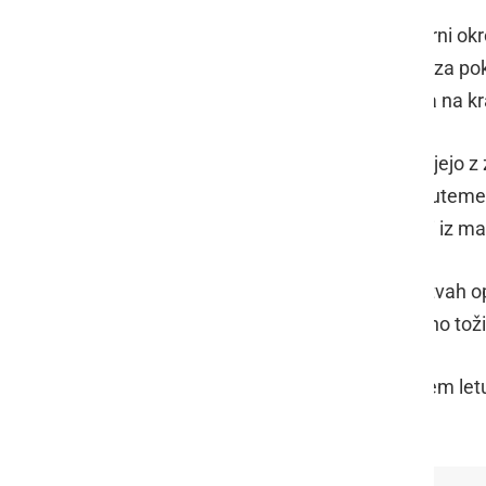
O dogodku sta bila obveščena dežurni okro
Okrožnega sodišča v Mariboru, ki je za po
veterinarska inšpektorica, ki je prišla na kra
Kriminalisti SKP PU Maribor, nadaljujejo z 
navedenega dogodka tudi v smislu utemel
kaznivega dejanje povzročitve smrti iz m
O ugotovitvah ogleda kraja, ugotovitvah o
obveščeno pristojno Okrožno državno toži
Na PU Maribor v letošnjem in lanskem letu 
posledico smrt osebe.