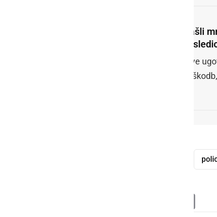
Našli m
posledi
Prve ugot
poškodb,
ženska
smrt
pes
napad
polic
Deli
Facebook
X
Messenger
WhatsApp
Copy
PrintFrien
Email
Link