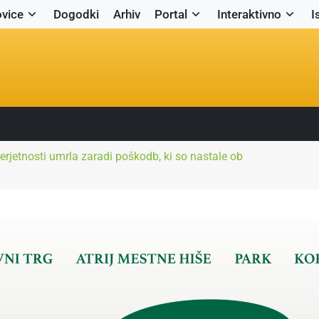
vice
Dogodki
Arhiv
Portal
Interaktivno
I
erjetnosti umrla zaradi poškodb, ki so nastale ob