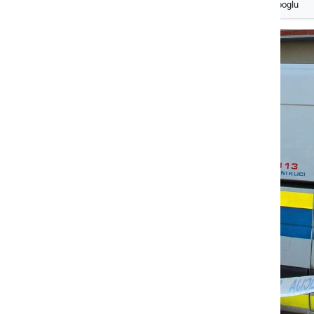
Izberite
Prlekijo
kot svoj prednostni vir na Googlu