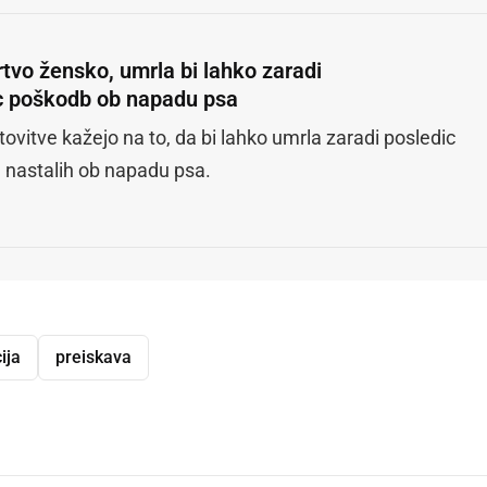
rtvo žensko, umrla bi lahko zaradi
c poškodb ob napadu psa
ovitve kažejo na to, da bi lahko umrla zaradi posledic
 nastalih ob napadu psa.
ija
preiskava
dly