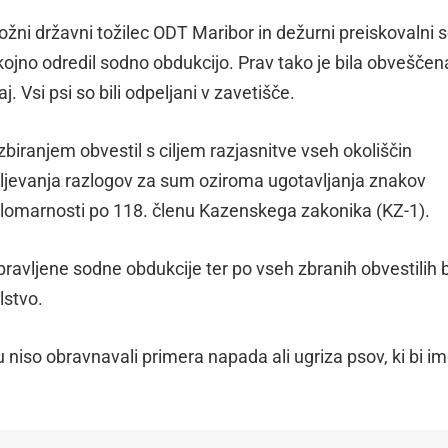
žni državni tožilec ODT Maribor in dežurni preiskovalni 
kojno odredil sodno obdukcijo. Prav tako je bila obveščen
j. Vsi psi so bili odpeljani v zavetišče.
zbiranjem obvestil s ciljem razjasnitve vseh okoliščin
jevanja razlogov za sum oziroma ugotavljanja znakov
alomarnosti po 118. členu Kazenskega zakonika (KZ-1).
pravljene sodne obdukcije ter po vseh zbranih obvestilih 
lstvo.
niso obravnavali primera napada ali ugriza psov, ki bi im