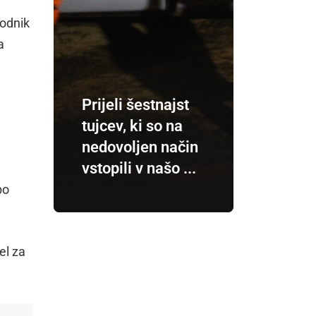
sodnik
a
Prijeli šestnajst
tujcev, ki so na
nedovoljen način
vstopili v našo ...
bo
el za