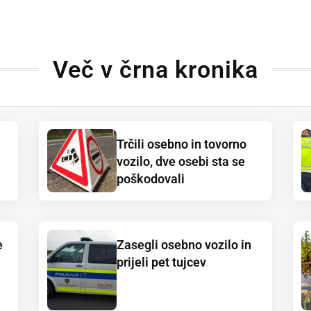
Več v črna kronika
Trčili osebno in tovorno
vozilo, dve osebi sta se
poškodovali
e
Zasegli osebno vozilo in
prijeli pet tujcev