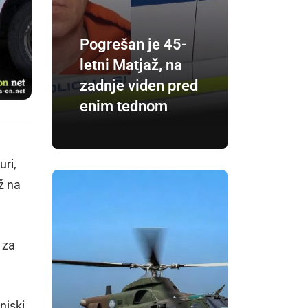
Pogrešan je 45-
letni Matjaž, na
zadnje viden pred
enim tednom
uri,
ž na
 za
njski