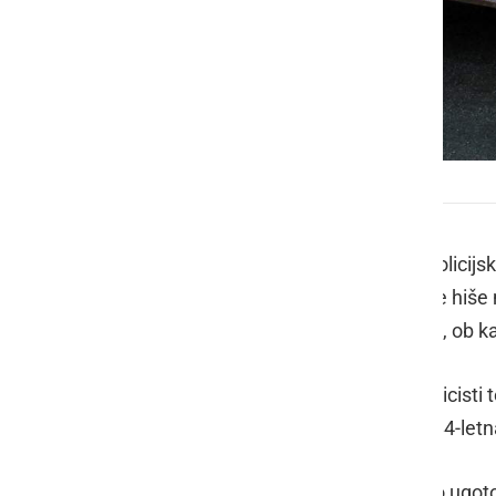
Policija
Operativno komunikacijski center Policijske
obveščen, da ob ograji stanovanjske hiše n
Dravskem polju negibno leži ženska, ob kat
Na klic so se nemudoma odzvali policisti t
ograjo stanovanjske hiše opažena 84-letna že
Po do sedaj zbranih obvestilih je bilo ugot