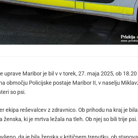
 uprave Maribor je bil v v torek, 27. maja 2025, ob 18.20 
a območju Policijske postaje Maribor II, v naselju Miklav
eri so psi.
er ekipa reševalcev z zdravnico. Ob prihodu na kraj je bila
nska, ki je mrtva ležala na tleh. Ob njej so bili trije psi.
ovljeno, da je bila ženska v kritičnem trenutku, ob stanova