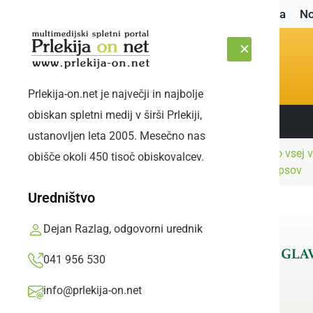
Naslovnica
No
Prlekija-on.net je največji in najbolje
obiskan spletni medij v širši Prlekiji,
Sledite nam:
SOBOTA, 8. AVGUST 2026
ustanovljen leta 2005. Mesečno nas
Črna
84-letna ženska po vsej v
obišče okoli 450 tisoč obiskovalcev.
Naslovnica
kronika
napadu enega od psov
Uredništvo
Dejan Razlag, odgovorni urednik
041 956 530
info@prlekija-on.net