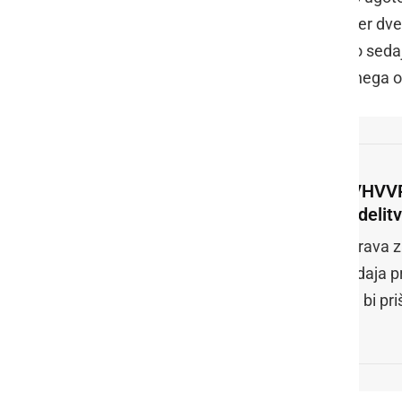
hiši sama, s psom pasme Bulterier ter d
Maribor so opravili ogled kraja ter do sedaj
poškodb, ki so nastale ob napadu enega o
UVHVVR 
dodelit
Uprava z
podaja p
naj bi p