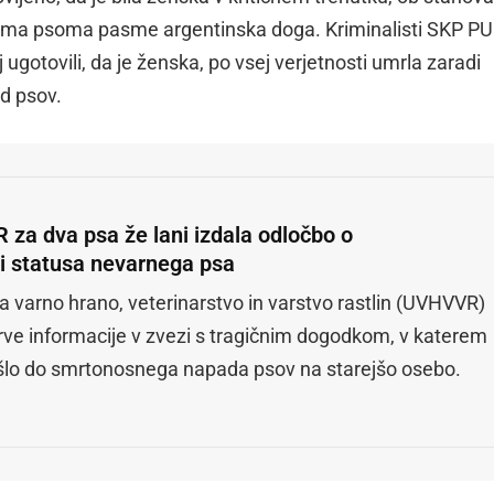
vema psoma pasme argentinska doga. Kriminalisti SKP PU
 ugotovili, da je ženska, po vsej verjetnosti umrla zaradi
d psov.
za dva psa že lani izdala odločbo o
vi statusa nevarnega psa
a varno hrano, veterinarstvo in varstvo rastlin (UVHVVR)
rve informacije v zvezi s tragičnim dogodkom, v katerem
rišlo do smrtonosnega napada psov na starejšo osebo.