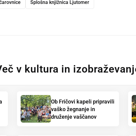
čarovnice
Splošna knjižnica Ljutomer
dly
Več v kultura in izobraževanj
a
Ob Fričovi kapeli pripravili
vaško žegnanje in
druženje vaščanov