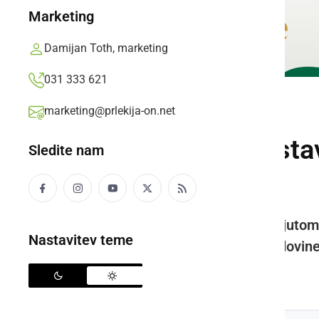
Marketing
Damijan Toth, marketing
031 333 621
marketing@prlekija-on.net
KULTURA IN IZOBRAŽEVANJE
Vabljeni na predst
Sledite nam
ali svetnice?
Dogodek bo potekal v Muzeju Ljutome
Nastavitev teme
najtemačnejših delov naše zgodovine
Prlekija-on.net,
petek, 27. junij 2025 ob 16:35