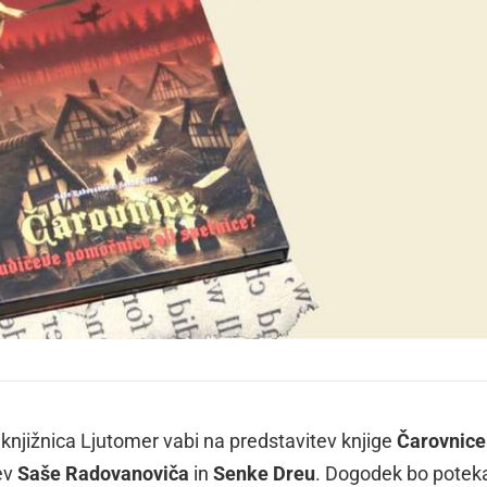
 knjižnica Ljutomer vabi na predstavitev knjige
Čarovnice
jev
Saše Radovanoviča
in
Senke Dreu
. Dogodek bo poteka