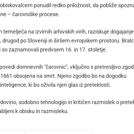
 obiskovalcem ponudil redko priložnost, da pobliže spozn
ne – čarovniške procese.
n temelječa na izvirnih arhivskih virih, raziskuje dogajanje
, drugod po Sloveniji in širšem evropskem prostoru. Bral
i so zaznamovali predvsem 16. in 17. stoletje.
povedi domnevnih "čarovnic", vključno s pretresljivo zgo
leta 1661 obsojena na smrt. Njeno zgodbo bo na dogodku
eligence, ki bo oživila njen glas iz preteklosti.
ovino, sodobno tehnologijo in kritičen razmislek o pretek
ljeni k obisku in razmisleku.