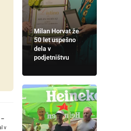
Milan Horvat že
50 let uspešno
dela v
podjetništvu
 –
l v