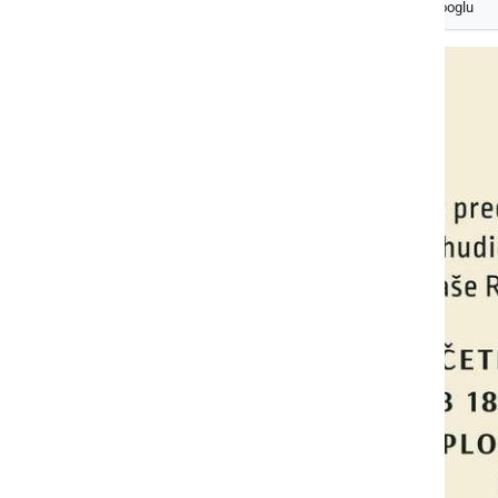
Izberite
Prlekijo
kot svoj prednostni vir na Googlu