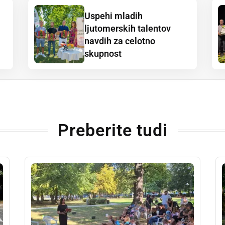
Uspehi mladih
ljutomerskih talentov
navdih za celotno
skupnost
Preberite tudi