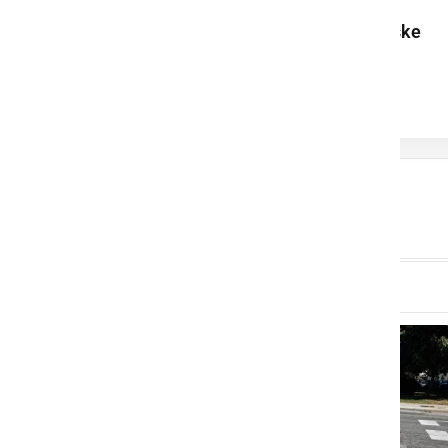
Poletne krvodajalske
akcije v Ljutomeru