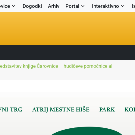
vice
Dogodki
Arhiv
Portal
Interaktivno
I
redstavitev knjige Čarovnice – hudičeve pomočnice ali