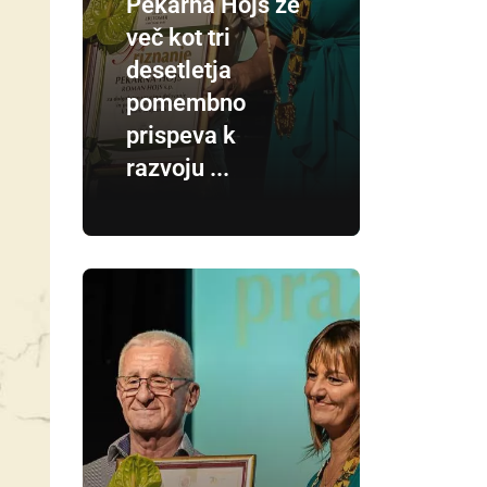
Pekarna Hojs že
več kot tri
desetletja
pomembno
prispeva k
razvoju ...