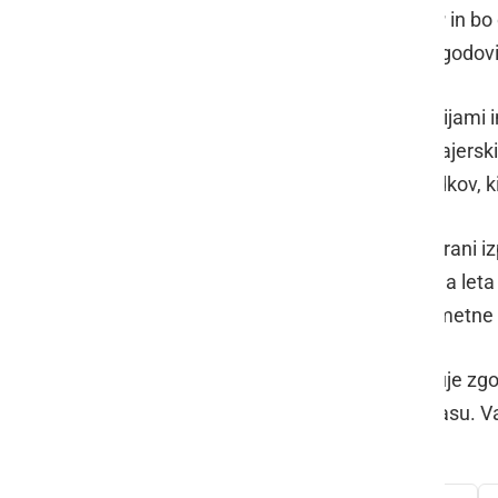
muzeju Splošne knjižnice Ljutomer
in bo
enega najtemačnejših delov naše zgodovi
Knjiga, bogato opremljena z ilustracijami i
čarovniških procesov v slovenski Štajerski
popelje v ozadje teh tragičnih dogodkov, k
Posebnost knjige so tudi dokumentirani iz
Margarete Kejdič
iz Voličine, ki je bila 
"povedala" kar sama – z uporabo umetne int
Gre za edinstven dogodek, ki združuje zgod
ki še vedno odmeva v današnjem času. Vab