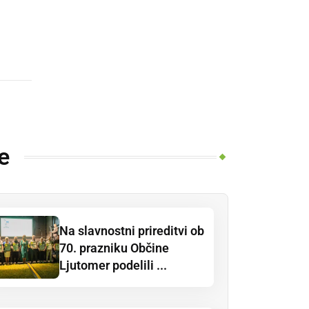
e
Na slavnostni prireditvi ob
70. prazniku Občine
Ljutomer podelili ...