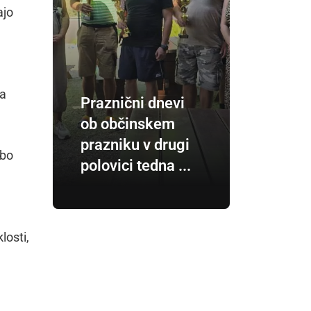
ajo
ca
Praznični dnevi
ob občinskem
prazniku v drugi
dbo
polovici tedna ...
losti,