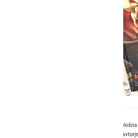
Čarovnice – hudičeve pomočnice ali svetnice?
V četrtek, 3. julija, ob 18. uri
, vas Splošna
hudičeve pomočnice ali svetnice?
, avtor