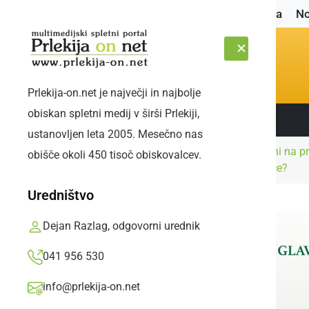
Naslovnica
No
Prlekija-on.net je največji in najbolje
obiskan spletni medij v širši Prlekiji,
Sledite nam:
PETEK, 7. AVGUST 2026
ustanovljen leta 2005. Mesečno nas
Kultura in
Vabljeni na p
obišče okoli 450 tisoč obiskovalcev.
Naslovnica
izobraževanje
svetnice?
Uredništvo
Dejan Razlag, odgovorni urednik
041 956 530
info@prlekija-on.net