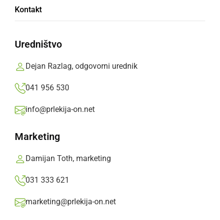
Kontakt
Iz čolna se je vseh devet oseb uspešno rešilo
in so nepoškodovani.
Uredništvo
Prlekija-on.net,
sobota, 9. avgust 2025 ob 18:58
Dejan Razlag, odgovorni urednik
041 956 530
»
Izberite
Prlekijo
kot svoj prednostni vir na Googlu
info@prlekija-on.net
Marketing
Damijan Toth, marketing
031 333 621
marketing@prlekija-on.net