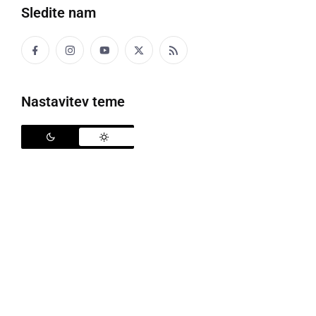
Sledite nam
Reševalna akcija na reki Muri
Nastavitev teme
Poročali smo že o nesreči na reki Muri, ki se je
zgodila v soboto popoldne. Iz PU Murska Sobota so
sporočili, da so policisti bili ob 17.23 uri obveščeni, da
se je na reki Muri pri kraju Mota po trčenju v drevo
prevrnil čoln z devetimi osebami.
Po prvih zbranih podatkih je bilo ugotovljeno, da je
čoln na reki Muri v bližini Tinekovega broda (med
Melinci in Gornjo Bistrico) približno 4 m od brežine
trčil v podrto drevo in se prevrnil. Iz čolna se je vseh