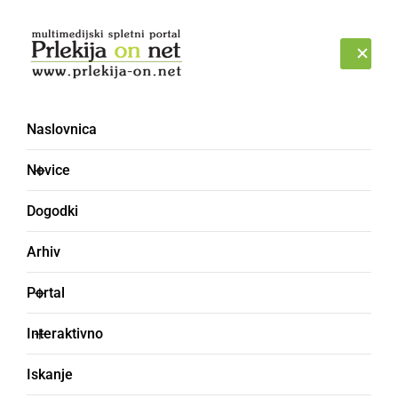
Prijava
SOBOTA, 8. AVGUST 2026
Naslovnica
Novice
Dogodki
Arhiv
ČRNA KRONIKA
Portal
Po trčenju v drevo se je
Interaktivno
prevrnil čoln z devetimi
Iskanje
osebami