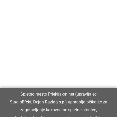
Prlekija-on.net je največji in najbolje obiskan spletni medij v
Prlekiji.
Vpisan je v razvid medijev, ki ga vodi Ministrstvo za kulturo
Republike Slovenije, pod zaporedno številko 1529.
Glavni in odgovorni urednik:
Spletno mesto Prlekija-on.net (upravljalec
Dejan Razlag
StudioEfekt, Dejan Razlag s.p.) uporablja piškotke za
info@prlekija-on.net
zagotavljanje kakovostne spletne storitve,