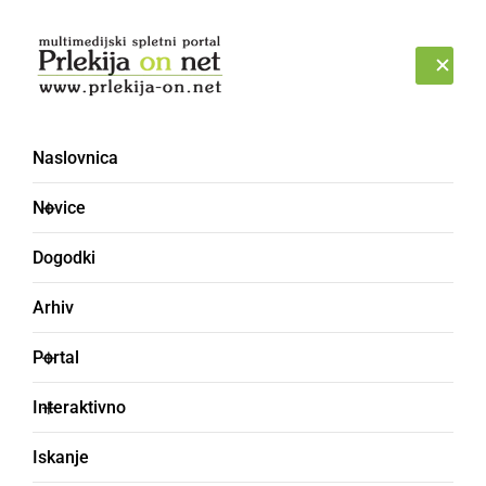
Prijava
NEDELJA, 9. AVGUST 2026
Naslovnica
Novice
Dogodki
Arhiv
NARAVA
Portal
V Prlekiji iščejo
Interaktivno
dobrosrčne prostovoljce
Iskanje
pri prenašanju žabic in