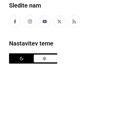
Sledite nam
Nastavitev teme
Ljutomerski ribniki
Z otoplitvijo se počasi približuje obdobje žabjih
migracij, ko se te koristne živali številčno prebujajo in
podajajo na pot proti vodi. Ker njihove tradicionalne
selitvene poti pogosto sekajo prometne ceste, so
dvoživke na tej poti izpostavljene veliki nevarnosti.
Da bi čim večjemu številu žabic zagotovili varno pot
do vode, se ponovno iščejo dobrosrčni prostovoljci