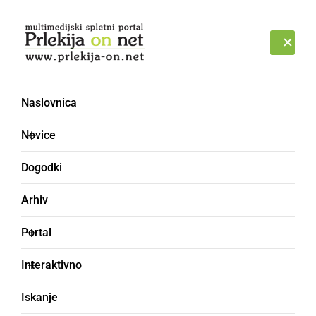
Prijava
PONEDELJEK, 10. AVGUST 2026
Naslovnica
Novice
Dogodki
Arhiv
ČRNA KRONIKA
Portal
Policisti in potapljači
Interaktivno
iskali pogrešano osebo
Iskanje