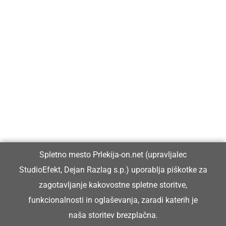
Prlekija-on.net je največji in najbolje obiskan spletni medij v
Prlekiji.
Vpisan je v razvid medijev, ki ga vodi Ministrstvo za kulturo
Republike Slovenije, pod zaporedno številko 1529.
Glavni in odgovorni urednik:
Spletno mesto Prlekija-on.net (upravljalec
Dejan Razlag
StudioEfekt, Dejan Razlag s.p.) uporablja piškotke za
info@prlekija-on.net
zagotavljanje kakovostne spletne storitve,
funkcionalnosti in oglaševanja, zaradi katerih je
naša storitev brezplačna.